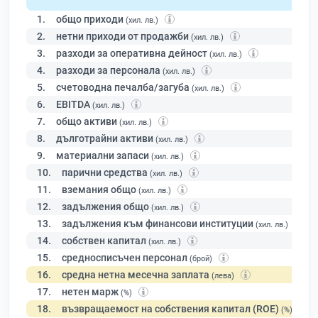
1.
общо приходи
(хил. лв.)
2.
нетни приходи от продажби
(хил. лв.)
3.
разходи за оперативна дейност
(хил. лв.)
4.
разходи за персонала
(хил. лв.)
5.
счетоводна печалба/загуба
(хил. лв.)
6.
EBITDA
(хил. лв.)
7.
общо активи
(хил. лв.)
8.
дълготрайни активи
(хил. лв.)
9.
материални запаси
(хил. лв.)
10.
парични средства
(хил. лв.)
11.
вземания общо
(хил. лв.)
12.
задължения общо
(хил. лв.)
13.
задължения към финансови институции
(хил. лв.)
14.
собствен капитал
(хил. лв.)
15.
средносписъчен персонал
(брой)
16.
средна нетна месечна заплата
(лева)
17.
нетен марж
(%)
18.
възвращаемост на собствения капитал (ROE)
(%)