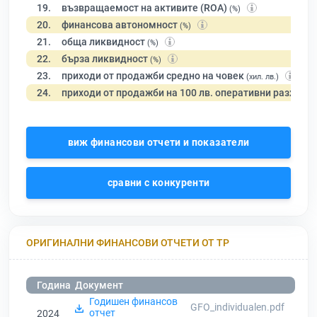
19.
възвращаемост на активите (ROA)
(%)
20.
финансова автономност
(%)
21.
обща ликвидност
(%)
22.
бърза ликвидност
(%)
23.
приходи от продажби средно на човек
(хил. лв.)
24.
приходи от продажби на 100 лв. оперативни разходи
виж финансови отчети и показатели
сравни с конкуренти
ОРИГИНАЛНИ ФИНАНСОВИ ОТЧЕТИ ОТ ТР
Година
Документ
Годишен финансов
GFO_individualen.pdf
отчет
2024