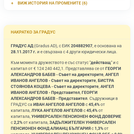
ВИЖ ИСТОРИЯ НА ПРОМЕНИТЕ (6)
НАКРАТКО ЗА ГРАДУС
ГРАДУС АД
(Gradus AD), с ЕИК
204882907
, е основана на
28.11.2017 г.
и е свързана с 4 други юридически лица.
Към момента дружеството е със статус "
действащ
" и с
капитал от € 124 240 442,1. Представлява се от
ГЕОРГИ
АЛЕКСАНДРОВ БАБЕВ - Съвет на директорите
,
АНГЕЛ
ИВАНОВ АНГЕЛОВ - Съвет на директорите
,
БИСТРА
СТОЯНОВА КОЦЕВА - Съвет на директорите
,
АНГЕЛ
ИВАНОВ АНГЕЛОВ - Представител
,
ГЕОРГИ
АЛЕКСАНДРОВ БАБЕВ - Представител
. Съдружници в
ГРАДУС са
ИВАН АНГЕЛОВ АНГЕЛОВ
с
45,4%
от
капитала,
ЛУКА АНГЕЛОВ АНГЕЛОВ
с
45,4%
от
капитала,
УНИВЕРСАЛЕН ПЕНСИОНЕН ФОНД ДОВЕРИЕ
с
2,2%
от капитала,
ЗАДЪЛЖИТЕЛЕН УНИВЕРСАЛЕН
ПЕНСИОНЕН ФОНД АЛИАНЦ БЪЛГАРИЯ
с
1,3%
от