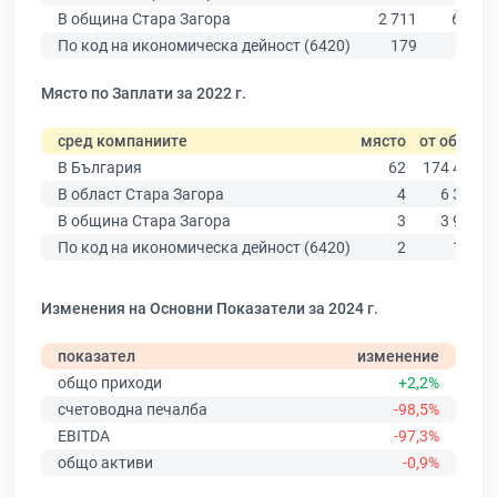
В община Стара Загора
2 711
6 309
По код на икономическа дейност (6420)
179
226
Място по Заплати за 2022 г.
сред компаниите
място
от общо
В България
62
174 403
В област Стара Загора
4
6 394
В община Стара Загора
3
3 960
По код на икономическа дейност (6420)
2
133
Изменения на Основни Показатели за 2024 г.
показател
изменение
общо приходи
+2,2%
счетоводна печалба
-98,5%
EBITDA
-97,3%
общо активи
-0,9%