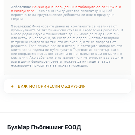
Забележка:
Всички финансови данни в таблиците са за 2024 г. и
в хиляди лева
– ако за някои дружества липсват данни, най-
вероятно те са преустановили дейността си още в предходни
години.
Забележка:
Финансовите данни на компаниите се извличат от
публикуваните от тях финансови отчети в Търговския регистър. В
много редки случаи финансовите данни може да бъдат непълни
или неточно извлечени, за което са създадени автоматизирани
вътрешни контроли за тяхното откриване, и те се поправят от
редактор. Това отнема време с оглед на стотиците хиляди отчети,
които всяка година се публикуват в Търговския регистър, като
ние поправяме несъответствията от по-големите към по-малките
компании. Ако забележите непълноти или неточности във вашите
или в други финансови отчети, можете да ни пишете, за да
ескалираме приоритета за тяхната корекция.
ВИЖ
ИСТОРИЧЕСКИ СЪДРУЖИЯ
БулМар Пъблишинг ЕООД