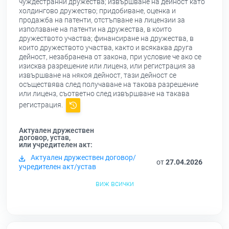
чуждестранни дружества; извършване на дейност като
холдингово дружество; придобиване, оценка и
продажба на патенти, отстъпване на лицензии за
използване на патенти на дружества, в които
дружеството участва; финансиране на дружества, в
които дружеството участва, както и всякаква друга
дейност, незабранена от закона, при условие че ако се
изисква разрешение или лиценз, или регистрация за
извършване на някоя дейност, тази дейност се
осъществява след получаване на такова разрешение
или лиценз, съответно след извършване на такава
регистрация.
Актуален дружествен
договор, устав,
или учредителен акт:
Актуален дружествен договор/
от
27.04.2026
учредителен акт/устав
виж всички