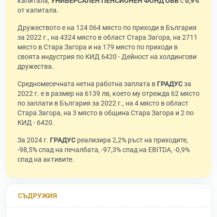
капитала,
УНИВЕРСАЛЕН ПЕНСИОНЕН ФОНД ОББ
с
0,9%
от капитала.
Дружеството е на 124 064 място по приходи в България
за 2022 г., на 4324 място в област Стара Загора, на 2711
място в Стара Загора и на 179 място по приходи в
своята индустрия по КИД 6420 - Дейност на холдингови
дружества.
Средномесечната нетна работна заплата в
ГРАДУС
за
2022 г. е в размер на 6139 лв, което му отрежда 62 място
по заплати в България за 2022 г., на 4 място в област
Стара Загора, на 3 място в община Стара Загора и 2 по
КИД - 6420.
За 2024 г.
ГРАДУС
реализира 2,2% ръст на приходите,
-98,5% спад на печалбата, -97,3% спад на EBITDA, -0,9%
спад на активите.
СЪДРУЖИЯ