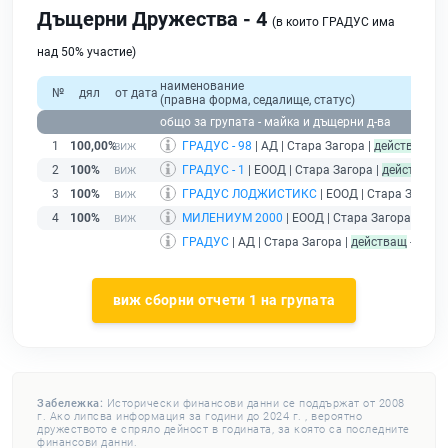
Дъщерни Дружества - 4
(в които ГРАДУС има
над 50% участие)
наименование
№
дял
от дата
(правна форма, седалище, статус)
общо за групата - майка и дъщерни д-ва
1
100,00%
ГРАДУС - 98
| АД | Стара Загора |
действащ
2
100%
ГРАДУС - 1
| ЕООД | Стара Загора |
действащ
3
100%
ГРАДУС ЛОДЖИСТИКС
| ЕООД | Стара Загора
4
100%
МИЛЕНИУМ 2000
| ЕООД | Стара Загора |
дейс
ГРАДУС
| АД | Стара Загора |
действащ
- друж
виж сборни отчети 1 на групата
Забележка:
Исторически финансови данни се поддържат от 2008
г. Ако липсва информация за години до 2024 г. , вероятно
дружеството е спряло дейност в годината, за която са последните
финансови данни.