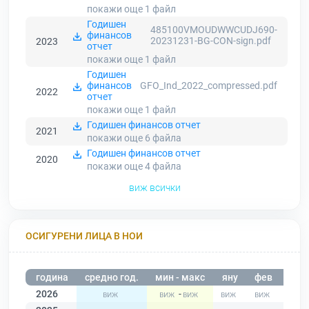
покажи още 1
файл
Годишен
485100VMOUDWWCUDJ690-
финансов
20231231-BG-CON-sign.pdf
2023
отчет
покажи още 1
файл
Годишен
финансов
GFO_Ind_2022_compressed.pdf
2022
отчет
покажи още 1
файл
Годишен финансов отчет
2021
покажи още 6
файла
Годишен финансов отчет
2020
покажи още 4
файла
виж всички
ОСИГУРЕНИ ЛИЦА В НОИ
година
средно год.
мин - макс
яну
фев
мар
2026
-