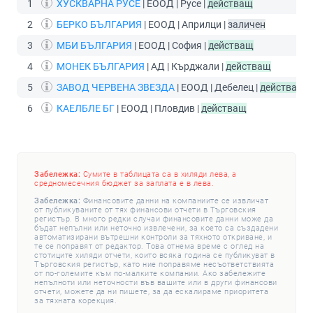
1
ХУСКВАРНА РУСЕ
| ЕООД | Русе |
действащ
2
БЕРКО БЪЛГАРИЯ
| ЕООД | Априлци |
заличен
3
МБИ БЪЛГАРИЯ
| ЕООД | София |
действащ
4
МОНЕК БЪЛГАРИЯ
| АД | Кърджали |
действащ
5
ЗАВОД ЧЕРВЕНА ЗВЕЗДА
| ЕООД | Дебелец |
действащ
6
КАЕЛБЛЕ БГ
| ЕООД | Пловдив |
действащ
Забележка:
Сумите в таблицата са в хиляди лева, а
средномесечния бюджет за заплата е в лева.
Забележка:
Финансовите данни на компаниите се извличат
от публикуваните от тях финансови отчети в Търговския
регистър. В много редки случаи финансовите данни може да
бъдат непълни или неточно извлечени, за което са създадени
автоматизирани вътрешни контроли за тяхното откриване, и
те се поправят от редактор. Това отнема време с оглед на
стотиците хиляди отчети, които всяка година се публикуват в
Търговския регистър, като ние поправяме несъответствията
от по-големите към по-малките компании. Ако забележите
непълноти или неточности във вашите или в други финансови
отчети, можете да ни пишете, за да ескалираме приоритета
за тяхната корекция.