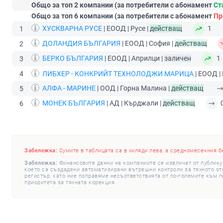
Общо за топ 2 компании (за потребители с абонамент
Ст
Общо за топ 6 компании (за потребители с абонамент
Пр
ХУСКВАРНА РУСЕ
| ЕООД | Русе |
действащ
1
1
ДОЛАНДИЯ БЪЛГАРИЯ
| ЕООД | София |
действащ
2
БЕРКО БЪЛГАРИЯ
| ЕООД | Априлци |
заличен
1
3
4
ЛИБХЕР - КОНКРИЙТ ТЕХНОЛОДЖИ МАРИЦА
| ЕООД |
АЛФА - МАРИНЕ
| ООД | Горна Малина |
действащ
5
МОНЕК БЪЛГАРИЯ
| АД | Кърджали |
действащ
6
Забележка:
Сумите в таблицата са в хиляди лева, а средномесечния б
Забележка:
Финансовите данни на компаниите се извличат от публику
което са създадени автоматизирани вътрешни контроли за тяхното откр
регистър, като ние поправяме несъответствията от по-големите към п
приоритета за тяхната корекция.