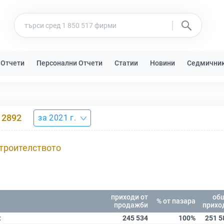
 Отчети
Персонални Отчети
Статии
Новини
Седмични
2892
за 2021 г.
строителството
приходи от
об
% от пазара
продажби
прихо
:
245 534
100%
251 5