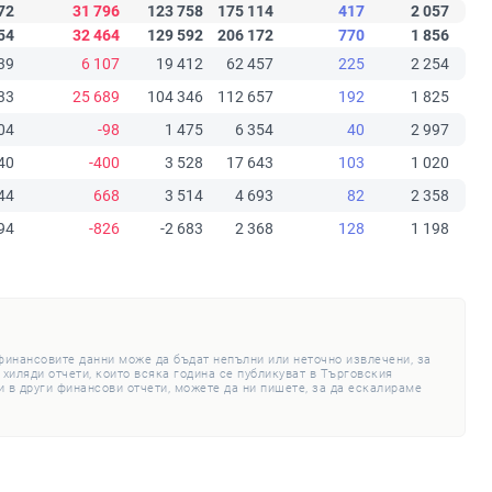
72
31 796
123 758
175 114
417
2 057
54
32 464
129 592
206 172
770
1 856
39
6 107
19 412
62 457
225
2 254
33
25 689
104 346
112 657
192
1 825
04
-98
1 475
6 354
40
2 997
40
-400
3 528
17 643
103
1 020
44
668
3 514
4 693
82
2 358
94
-826
-2 683
2 368
128
1 198
 финансовите данни може да бъдат непълни или неточно извлечени, за
 хиляди отчети, които всяка година се публикуват в Търговския
 в други финансови отчети, можете да ни пишете, за да ескалираме