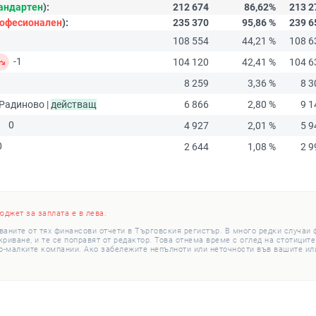
андартен
):
212 674
86,62%
213 2
офесионален
):
235 370
95,86 %
239 6
108 554
44,21 %
108 6
-1
104 120
42,41 %
104 6
8 259
3,36 %
8 3
 Радиново |
действащ
6 866
2,80 %
9 1
0
4 927
2,01 %
5 9
0
2 644
1,08 %
2 9
юджет за заплата е в лева.
ваните от тях финансови отчети в Търговския регистър. В много редки случаи
иване, и те се поправят от редактор. Това отнема време с оглед на стотиците
о-малките компании. Ако забележите непълноти или неточности във вашите или