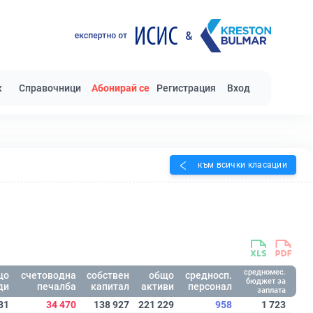
к
Справочници
Абонирай се
Регистрация
Вход
към всички класации
средномес.
що
счетоводна
собствен
общо
средносп.
бюджет за
ди
печалба
капитал
активи
персонал
заплата
81
34 470
138 927
221 229
958
1 723