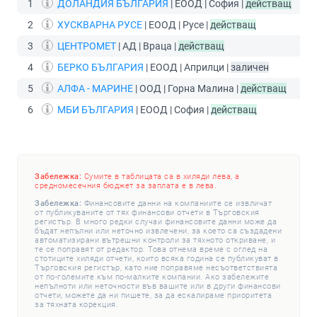
1
ДОЛАНДИЯ БЪЛГАРИЯ
| ЕООД | София |
действащ
2
ХУСКВАРНА РУСЕ
| ЕООД | Русе |
действащ
3
ЦЕНТРОМЕТ
| АД | Враца |
действащ
4
БЕРКО БЪЛГАРИЯ
| ЕООД | Априлци |
заличен
5
АЛФА - МАРИНЕ
| ООД | Горна Малина |
действащ
6
МБИ БЪЛГАРИЯ
| ЕООД | София |
действащ
Забележка:
Сумите в таблицата са в хиляди лева, а
средномесечния бюджет за заплата е в лева.
Забележка:
Финансовите данни на компаниите се извличат
от публикуваните от тях финансови отчети в Търговския
регистър. В много редки случаи финансовите данни може да
бъдат непълни или неточно извлечени, за което са създадени
автоматизирани вътрешни контроли за тяхното откриване, и
те се поправят от редактор. Това отнема време с оглед на
стотиците хиляди отчети, които всяка година се публикуват в
Търговския регистър, като ние поправяме несъответствията
от по-големите към по-малките компании. Ако забележите
непълноти или неточности във вашите или в други финансови
отчети, можете да ни пишете, за да ескалираме приоритета
за тяхната корекция.