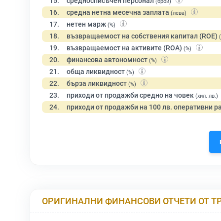
15.
средносписъчен персонал
(брой)
16.
средна нетна месечна заплата
(лева)
17.
нетен марж
(%)
18.
възвращаемост на собствения капитал (ROE)
19.
възвращаемост на активите (ROA)
(%)
20.
финансова автономност
(%)
21.
обща ликвидност
(%)
22.
бърза ликвидност
(%)
23.
приходи от продажби средно на човек
(хил. лв.)
24.
приходи от продажби на 100 лв. оперативни р
ОРИГИНАЛНИ ФИНАНСОВИ ОТЧЕТИ ОТ Т