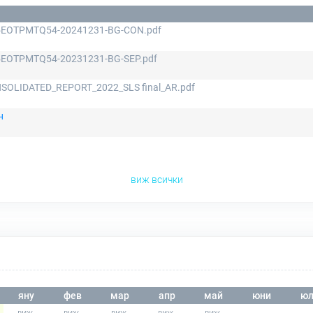
EOTPMTQ54-20241231-BG-CON.pdf
EOTPMTQ54-20231231-BG-SEP.pdf
OLIDATED_REPORT_2022_SLS final_AR.pdf
н
виж всички
яну
фев
мар
апр
май
юни
юл