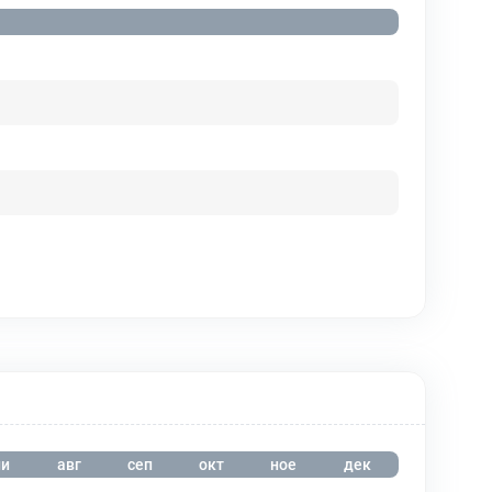
и
авг
сеп
окт
ное
дек