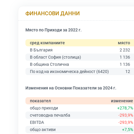
ФИНАНСОВИ ДАННИ
Място по Приходи за 2022 г.
сред компаниите
място
В България
2 232
В област София (столица)
1 136
В община Столична
1 136
По код на икономическа дейност (6420)
12
Изменения на Основни Показатели за 2024 г.
показател
изменение
общо приходи
+278,7%
счетоводна печалба
-293,9%
EBITDA
-293,9%
общо активи
+7,5%