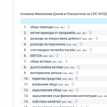
Основни Финансови Данни и Показатели за СЛС ХОЛ
1.
общо приходи
(хил. лв.)
2.
нетни приходи от продажби
(хил. лв.)
3.
разходи за оперативна дейност
(хил. лв.)
4.
разходи за персонала
(хил. лв.)
5.
счетоводна печалба/загуба
(хил. лв.)
6.
EBITDA
(хил. лв.)
7.
общо активи
(хил. лв.)
8.
дълготрайни активи
(хил. лв.)
9.
материални запаси
(хил. лв.)
10.
парични средства
(хил. лв.)
11.
вземания общо
(хил. лв.)
12.
задължения общо
(хил. лв.)
13.
задължения към финансови институции
(хил. лв
14.
собствен капитал
(хил. лв.)