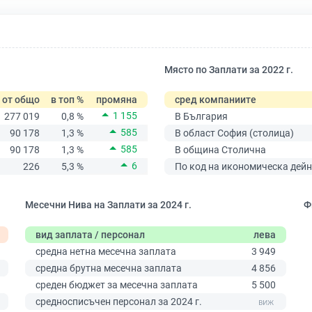
Място по Заплати за 2022 г.
от общо
в топ %
промяна
сред компаниите
1 155
277 019
0,8 %
В България
585
90 178
1,3 %
В област София (столица)
585
90 178
1,3 %
В община Столична
6
226
5,3 %
По код на икономическа дейн
Месечни Нива на Заплати за 2024 г.
Ф
вид заплата / персонал
лева
средна нетна месечна заплата
3 949
средна брутна месечна заплата
4 856
0
среден бюджет за месечна заплата
5 500
средносписъчен персонал за 2024 г.