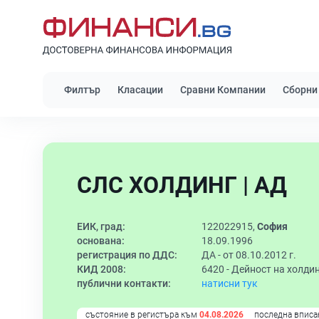
Филтър
Класации
Сравни Компании
Сборни
СЛС ХОЛДИНГ | АД
ЕИК, град:
122022915,
София
основана:
18.09.1996
регистрация по ДДС:
ДА - от 08.10.2012 г.
КИД 2008:
6420 -
Дейност на холди
публични контакти:
натисни тук
състояние в регистъра към
04.08.2026
последна вписа