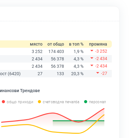
място
от общо
в топ %
промяна
-3 252
3 252
174 403
1,9 %
-2 434
2 434
56 378
4,3 %
-2 434
2 434
56 378
4,3 %
-27
ост (6420)
27
133
20,3 %
инансови Трендове
общо приходи
счетоводна печалба
персонал