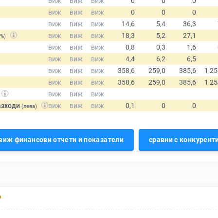
(%)
азходи
(лева)
виж финансови отчети и показатели
сравни с конкурент
Р