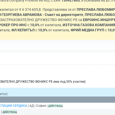
rance company Phoenix Re AD), с ЕИК
130427863
, е основана на
27.11
с капитал от € 6 374 605,8. Представлява се от
ПРЕСЛАВА ЛЮБОМИРОВ
 ГЕОРГИЕВА АВРАМОВА - Съвет на директорите
,
ПРЕСЛАВА ЛЮБО
в ЗАСТРАХОВАТЕЛНО ДРУЖЕСТВО ФЕНИКС РЕ са
ЕВРОИНС ИНШУР
РОКЕР ПРО ИНС
с
10,0%
от капитала,
ИЗТОЧНА ГАЗОВА КОМПАНИЯ
итала,
ФЛ КЕПИТЪЛ
с
10,0%
от капитала,
ФРИЙ МЕДИА ГРУП
с
10,
ХОВАТЕЛНО ДРУЖЕСТВО ФЕНИКС РЕ има под 50% участие)
атус)
СТИЦИИ СЕРДИКА
| АД | София |
действащ
 |
действащ