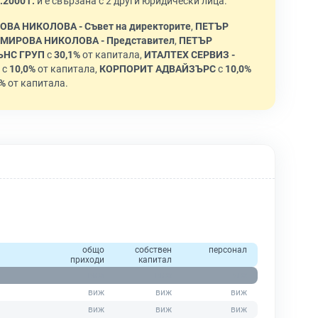
.2000 г.
и е свързана с 2 други юридически лица.
А НИКОЛОВА - Съвет на директорите
,
ПЕТЪР
МИРОВА НИКОЛОВА - Представител
,
ПЕТЪР
ЪНС ГРУП
с
30,1%
от капитала,
ИТАЛТЕХ СЕРВИЗ -
с
10,0%
от капитала,
КОРПОРИТ АДВАЙЗЪРС
с
10,0%
0%
от капитала.
общо
собствен
персонал
приходи
капитал