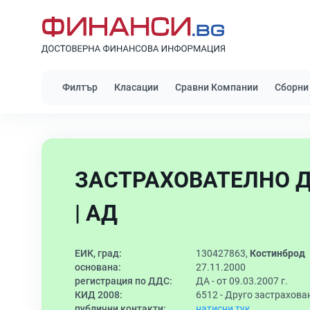
Филтър
Класации
Сравни Компании
Сборни
ЗАСТРАХОВАТЕЛНО 
| АД
ЕИК, град:
130427863,
Костинброд
основана:
27.11.2000
регистрация по ДДС:
ДА - от 09.03.2007 г.
КИД 2008:
6512 -
Друго застрахова
публични контакти:
натисни тук