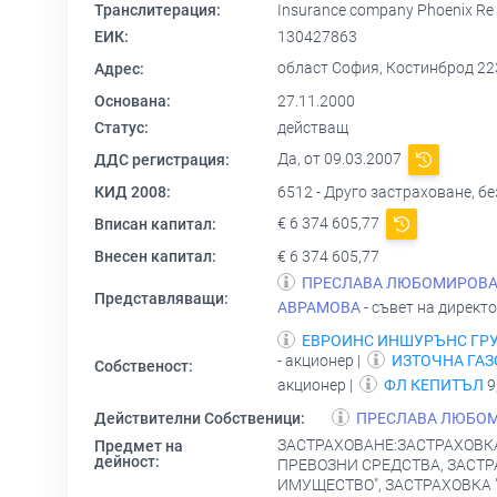
Транслитерация:
Insurance company Phoenix Re
ЕИК:
130427863
област София, Костинброд 22
Адрес:
Основана:
27.11.2000
Статус:
действащ
Да, от 09.03.2007
ДДС регистрация:
КИД 2008:
6512 - Друго застраховане, 
€ 6 374 605,77
Вписан капитал:
Внесен капитал:
€ 6 374 605,77
ПРЕСЛАВА ЛЮБОМИРОВА
Представляващи:
АВРАМОВА
- съвет на директо
ЕВРОИНС ИНШУРЪНС ГР
- акционер |
ИЗТОЧНА ГА
Собственост:
акционер |
ФЛ КЕПИТЪЛ
9
Действителни Собственици:
ПРЕСЛАВА ЛЮБО
ЗАСТРАХОВАНЕ:ЗАСТРАХОВКА
Предмет на
дейност:
ПРЕВОЗНИ СРЕДСТВА, ЗАСТР
ИМУЩЕСТВО", ЗАСТРАХОВКА 