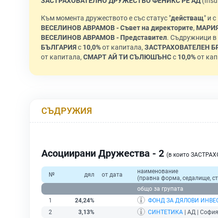
ЗАСТРАХОВАТЕЛНО ДРУЖЕСТВО ФЕНИКС РЕ АД
(Insu
Към момента дружеството е със статус "
действащ
" и 
ВЕСЕЛИНОВ АВРАМОВ - Съвет на директорите
,
МАРИЯ
ВЕСЕЛИНОВ АВРАМОВ - Представител
. Съдружници 
БЪЛГАРИЯ
с
10,0%
от капитала,
ЗАСТРАХОВАТЕЛЕН Б
от капитала,
СМАРТ АЙ ТИ СЪЛЮШЪНС
с
10,0%
от кап
СЪДРУЖИЯ
Асоциирани Дружества - 2
(в които ЗАСТРА
наименование
№
дял
от дата
(правна форма, седалище, ст
общо за групата
1
24,24%
ФОНД ЗА ДЯЛОВИ ИНВЕ
2
3,13%
СИНТЕТИКА
| АД | София