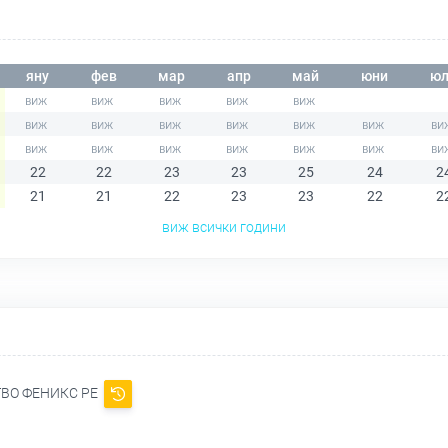
яну
фев
мар
апр
май
юни
юл
22
22
23
23
25
24
2
21
21
22
23
23
22
2
виж всички години
ВО ФЕНИКС РЕ