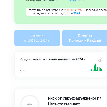
състояние в регистъра към
05.08.2026
последна вписа
последни финансови данни за
2024
Отчет за
Баланс
Приходи и Разходи
от 2008 до 2024 г.
Средна нетна месечна заплата за 2024 г.
Риск от Свръхзадълженост /
Несъстоятелност