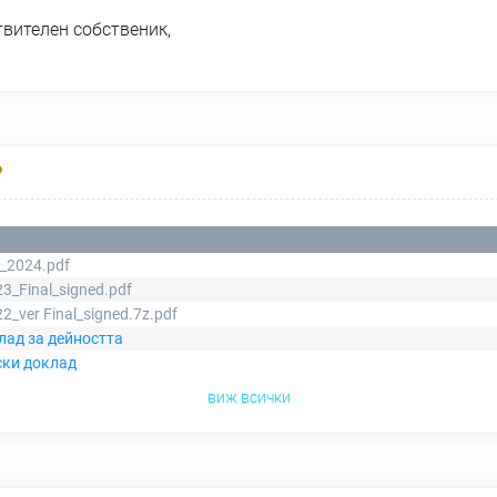
твителен собственик,
Р
S_2024.pdf
3_Final_signed.pdf
2_ver Final_signed.7z.pdf
лад за дейността
ски доклад
виж всички