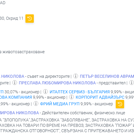
 AD
30, Охрид 11
без животозастраховане
 НИКОЛОВА
- съвет на директорите |
ПЕТЪР ВЕСЕЛИНОВ АВРА
рите |
ПРЕСЛАВА ЛЮБОМИРОВА НИКОЛОВА
- представител |
УП
30,07% - акционер |
ИТАЛТЕХ СЕРВИЗ - БЪЛГАРИЯ
9,99% - акци
ЗОВА КОМПАНИЯ
9,99% - акционер |
КОРПОРИТ АДВАЙЗЪРС
9,99
,99% - акционер |
ФРИЙ МЕДИА ГРУП
9,99% - акционер
МИРОВА НИКОЛОВА
- Действителен собственик, физическо лице
 "ЗЛОПОЛУКА",ЗАСТРАХОВКА "ЗАБОЛЯВАНЕ", ЗАСТРАХОВКА НА С
АХОВКА НА ТОВАРИ ПО ВРЕМЕ НА ПРЕВОЗ, ЗАСТРАХОВКА "ПОЖАР" 
"ГРАЖДАНСКА ОТГОВОРНОСТ", СВЪРЗАНА С ПРИТЕЖАВАНЕТО И И