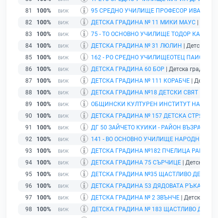
81
100%
95 СРЕДНО УЧИЛИЩЕ ПРОФЕСОР ИВАН Ш
82
100%
ДЕТСКА ГРАДИНА № 11 МИКИ МАУС
| Детск
83
100%
75 - ТО ОСНОВНО УЧИЛИЩЕ ТОДОР КАБЛЕШ
84
100%
ДЕТСКА ГРАДИНА № 31 ЛЮЛИН
| Детска гра
85
100%
162 - РО СРЕДНО УЧИЛИЩЕОТЕЦ ПАИСИЙ
| 
86
100%
ДЕТСКА ГРАДИНА 60 БОР
| Детска градина | 
87
100%
ДЕТСКА ГРАДИНА № 111 КОРАБЧЕ
| Детска г
88
100%
ДЕТСКА ГРАДИНА №18 ДЕТСКИ СВЯТ
| Детск
89
100%
ОБЩИНСКИ КУЛТУРЕН ИНСТИТУТ НАУЧНО -
90
100%
ДЕТСКА ГРАДИНА № 157 ДЕТСКА СТРЯХА
| 
91
100%
ДГ 50 ЗАЙЧЕТО КУИКИ - РАЙОН ВЪЗРАЖДА
92
100%
141 - ВО ОСНОВНО УЧИЛИЩЕ НАРОДНИ БУ
93
100%
ДЕТСКА ГРАДИНА №182 ПЧЕЛИЦА РАЙОН 
94
100%
ДЕТСКА ГРАДИНА 75 СЪРЧИЦЕ
| Детска град
95
100%
ДЕТСКА ГРАДИНА №35 ЩАСТЛИВО ДЕТСТВ
96
100%
ДЕТСКА ГРАДИНА 53 ДЯДОВАТА РЪКАВИЧК
97
100%
ДЕТСКА ГРАДИНА № 2 ЗВЪНЧЕ
| Детска град
98
100%
ДЕТСКА ГРАДИНА № 183 ЩАСТЛИВО ДЕТСТ