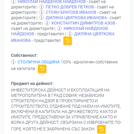
НИКОЛАЙ НАЙДЕНОВ НАЙДЕНОВ
- съвет на
директорите |
ПЕТКО ДОБРЕВ ПЕТКОВ
- съвет на
директорите |
СТОЯН БРАТОЕВ ИВАНОВ
- съвет на
директорите |
ДИЛЯНА ЦВЯТКОВА ИВАНОВА
- съвет
на директорите |
КОНСТАНТИН ДИМИТРОВ АЗОВ
-
съвет на директорите |
НИКОЛАЙ НАЙДЕНОВ
НАЙДЕНОВ
- представител |
ДИЛЯНА ЦВЯТКОВА
ИВАНОВА
- представител
Собственост:
СТОЛИЧНА ОБЩИНА
100% - едноличен собственик
на капитала
Предмет на дейност:
ИНВЕСТИТОРСКА ДЕЙНОСТ И ЕКСПЛОАТАЦИЯ НА
МЕТРОПОЛИТЕНА В ГРАД СОФИЯ, НЕЗАВИСИМ
СТРОИТЕЛЕН НАДЗОР В ПРОЕКТИРАНЕТО И
СТРОИТЕЛСТВОТО, ОТДАВАНЕ ПОД НАЕМ НА ИМОТИТЕ,
ВКЛЮЧЕНИ В КАПИТАЛА НА ДРУЖЕСТВОТО, КАКТО И
ИМОТИТЕ, ПРЕДОСТАВЕНИ ЗА УПРАВЛЕНИЕ,КАКТО И
ВСЯКА ДРУГА ДЕЙНОСТ, СВЪРЗАНА С ИЗБРОЕНИТЕ ПО-
ГОРЕ, КОЯТО НЕ Е ЗАБРАНЕНА СЪС ЗАКОН.