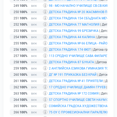
249
100%
98 - МО НАЧАЛНО УЧИЛИЩЕ СВ.СВ.КИРИЛ 
250
100%
ДЕТСКА ГРАДИНА № 20 ЖАСМИНОВ ПАРК
| 
251
100%
ДЕТСКА ГРАДИНА 154 СБЪДНАТА МЕЧТА
| Д
252
100%
ДЕТСКА ГРАДИНА 77 МАГНОЛИЯ
| Детска гр
253
100%
ДЕТСКА ГРАДИНА 99 БРЕЗИЧКА
| Детска гра
254
100%
ДЕТСКА ГРАДИНА 44 КАЛИНА
| Детска гради
255
100%
ДЕТСКА ГРАДИНА № 66 ЕЛИЦА - РАЙОН ПА
256
100%
ДЕТСКА ГРАДИНА 174 ФЮТ
| Детска градина 
257
100%
113 СРЕДНО УЧИЛИЩЕ САВА ФИЛАРЕТОВ
| 
258
100%
ДЕТСКА ГРАДИНА 87 БУКАТА
| Детска градин
259
100%
2 АНГЛИЙСКА ЕЗИКОВА ГИМНАЗИЯ ТОМАС
260
100%
ДГ № 191 ПРИКАЗКА БЕЗ КРАЙ
| Детска град
261
100%
ДЕТСКА ГРАДИНА № 41 ПРИЯТЕЛИ
| Детска 
262
100%
17 СРЕДНО УЧИЛИЩЕ ДАМЯН ГРУЕВ
| Учили
263
100%
ДЕТСКА ГРАДИНА № 172 СОФИЯ
| Детска гра
264
100%
57 СПОРТНО УЧИЛИЩЕ СВЕТИ НАУМ ОХРИ
265
100%
СОФИЙСКА ГРАДСКА ХУДОЖЕСТВЕНА ГАЛЕ
266
100%
75 ОУ С ПРОФЕСИОНАЛНИ ПАРАЛЕЛКИ ТОД