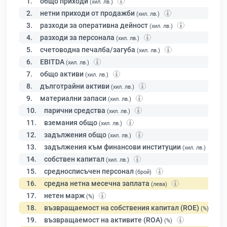
1.
общо приходи
(хил. лв.)
2.
нетни приходи от продажби
(хил. лв.)
3.
разходи за оперативна дейност
(хил. лв.)
4.
разходи за персонала
(хил. лв.)
5.
счетоводна печалба/загуба
(хил. лв.)
6.
EBITDA
(хил. лв.)
7.
общо активи
(хил. лв.)
8.
дълготрайни активи
(хил. лв.)
9.
материални запаси
(хил. лв.)
10.
парични средства
(хил. лв.)
11.
вземания общо
(хил. лв.)
12.
задължения общо
(хил. лв.)
13.
задължения към финансови институции
(хил. лв.)
14.
собствен капитал
(хил. лв.)
15.
средносписъчен персонал
(брой)
16.
средна нетна месечна заплата
(лева)
17.
нетен марж
(%)
18.
възвращаемост на собствения капитал (ROE)
(%)
19.
възвращаемост на активите (ROA)
(%)