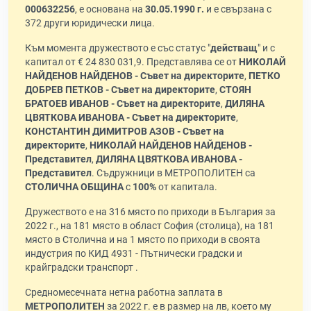
000632256
, е основана на
30.05.1990 г.
и е свързана с
372 други юридически лица.
Към момента дружеството е със статус "
действащ
" и с
капитал от € 24 830 031,9. Представлява се от
НИКОЛАЙ
НАЙДЕНОВ НАЙДЕНОВ - Съвет на директорите
,
ПЕТКО
ДОБРЕВ ПЕТКОВ - Съвет на директорите
,
СТОЯН
БРАТОЕВ ИВАНОВ - Съвет на директорите
,
ДИЛЯНА
ЦВЯТКОВА ИВАНОВА - Съвет на директорите
,
КОНСТАНТИН ДИМИТРОВ АЗОВ - Съвет на
директорите
,
НИКОЛАЙ НАЙДЕНОВ НАЙДЕНОВ -
Представител
,
ДИЛЯНА ЦВЯТКОВА ИВАНОВА -
Представител
. Съдружници в МЕТРОПОЛИТЕН са
СТОЛИЧНА ОБЩИНА
с
100%
от капитала.
Дружеството е на 316 място по приходи в България за
2022 г., на 181 място в област София (столица), на 181
място в Столична и на 1 място по приходи в своята
индустрия по КИД 4931 - Пътнически градски и
крайградски транспорт .
Средномесечната нетна работна заплата в
МЕТРОПОЛИТЕН
за 2022 г. е в размер на лв, което му