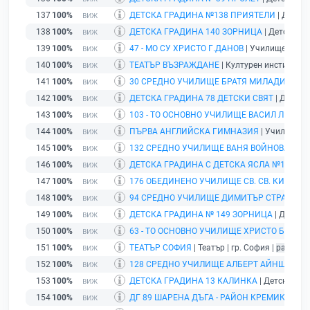
137
100%
ДЕТСКА ГРАДИНА №138 ПРИЯТЕЛИ
| Детска
138
100%
ДЕТСКА ГРАДИНА 140 ЗОРНИЦА
| Детска гр
139
100%
47 - МО СУ ХРИСТО Г.ДАНОВ
| Училище | гр. 
140
100%
ТЕАТЪР ВЪЗРАЖДАНЕ
| Културен институт | 
141
100%
30 СРЕДНО УЧИЛИЩЕ БРАТЯ МИЛАДИНОВИ
142
100%
ДЕТСКА ГРАДИНА 78 ДЕТСКИ СВЯТ
| Детска 
143
100%
103 - ТО ОСНОВНО УЧИЛИЩЕ ВАСИЛ ЛЕВСК
144
100%
ПЪРВА АНГЛИЙСКА ГИМНАЗИЯ
| Училище | 
145
100%
132 СРЕДНО УЧИЛИЩЕ ВАНЯ ВОЙНОВА
| Учи
146
100%
ДЕТСКА ГРАДИНА С ДЕТСКА ЯСЛА №150
| Д
147
100%
176 ОБЕДИНЕНО УЧИЛИЩЕ СВ. СВ. КИРИЛ 
148
100%
94 СРЕДНО УЧИЛИЩЕ ДИМИТЪР СТРАШИМ
149
100%
ДЕТСКА ГРАДИНА № 149 ЗОРНИЦА
| Детска 
150
100%
63 - ТО ОСНОВНО УЧИЛИЩЕ ХРИСТО БОТЕВ
|
151
100%
ТЕАТЪР СОФИЯ
| Театър | гр. София |
развива
152
100%
128 СРЕДНО УЧИЛИЩЕ АЛБЕРТ АЙНЩАЙН
|
153
100%
ДЕТСКА ГРАДИНА 13 КАЛИНКА
| Детска град
154
100%
ДГ 89 ШАРЕНА ДЪГА - РАЙОН КРЕМИКОВЦИ