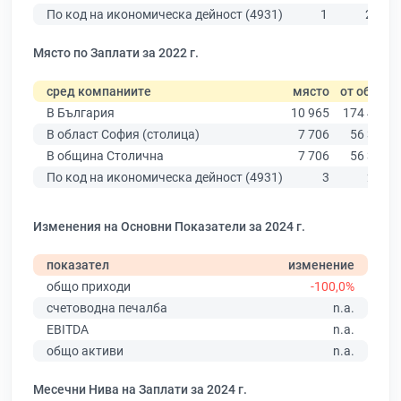
По код на икономическа дейност (4931)
1
248
Място по Заплати за 2022 г.
сред компаниите
място
от общо
В България
10 965
174 403
В област София (столица)
7 706
56 378
В община Столична
7 706
56 378
По код на икономическа дейност (4931)
3
219
Изменения на Основни Показатели за 2024 г.
показател
изменение
общо приходи
-100,0%
счетоводна печалба
n.a.
EBITDA
n.a.
общо активи
n.a.
Месечни Нива на Заплати за 2024 г.