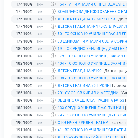
174
100%
164 - ТА ГИМНАЗИЯ С ПРЕПОДАВАНЕ НА И
175
100%
КОМПЛЕКС ЗА ДЕТСКО ХРАНЕНЕ С БАНКА 
176
100%
ДЕТСКА ГРАДИНА 17 МЕЧО ПУХ
| Детска гра
177
100%
ДЕТСКА ГРАДИНА № 175 СЛЪНЧЕВИ ЛЪЧИ
|
178
100%
50 - ТО ОСНОВНО УЧИЛИЩЕ ВАСИЛ ЛЕВСКИ
|
179
100%
33 ЕЗИКОВА ГИМНАЗИЯ СВЕТА СОФИЯ
| Учи
180
100%
69 - ТО СРЕДНО УЧИЛИЩЕ ДИМИТЪР МАРИ
181
100%
179 - ТО ОСНОВНО УЧИЛИЩЕ ВАСИЛ ЛЕВСК
182
100%
104 - ТО ОСНОВНО УЧИЛИЩЕ ЗАХАРИ СТОЯ
183
100%
ДЕТСКА ГРАДИНА №190
| Детска градина | г
184
100%
139 - ТО ОСНОВНО УЧИЛИЩЕ ЗАХАРИ КРУШ
185
100%
ДЕТСКА ГРАДИНА 70 ПРОЛЕТ
| Детска градин
186
100%
201 ОУ СВ. СВ.КИРИЛ И МЕТОДИЙ
| Училище |
187
100%
ОБЩИНСКА ДЕТСКА ГРАДИНА №163
| Детск
188
100%
133 СРЕДНО УЧИЛИЩЕ А.С.ПУШКИН
| Учили
189
100%
89 - ТО ОСНОВНО УЧИЛИЩЕ Д - Р ХРИСТО 
190
100%
СТОЛИЧЕН КУКЛЕН ТЕАТЪР
| Театър | гр. Со
191
100%
41 - ВО ОСНОВНО УЧИЛИЩЕ СВ.ПАТРИАРХ 
192
100%
ДГ 15 ЧУЧУЛИГА - РАЙОН НАДЕЖДА
| Детска