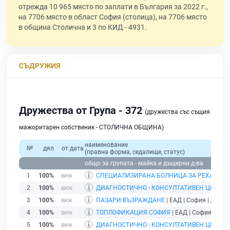
отрежда 10 965 място по заплати в България за 2022 г.,
на 7706 място в област София (столица), на 7706 място
в община Столична и 3 по КИД - 4931.
СЪДРУЖИЯ
Дружества от Група - 372
(дружества със същия
мажоритарен собственик - СТОЛИЧНА ОБЩИНА)
наименование
№
дял
от дата
(правна форма, седалище, статус)
общо за групата - майка и дъщерни д-ва
1
100%
СПЕЦИАЛИЗИРАНА БОЛНИЦА ЗА РЕХАБИЛИ
2
100%
ДИАГНОСТИЧНО - КОНСУЛТАТИВЕН ЦЕНТЪР 
3
100%
ПАЗАРИ ВЪЗРАЖДАНЕ
| ЕАД | София |
дейст
4
100%
ТОПЛОФИКАЦИЯ СОФИЯ
| ЕАД | София |
дей
5
100%
ДИАГНОСТИЧНО - КОНСУЛТАТИВЕН ЦЕНТЪР 