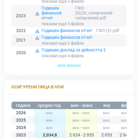
покажи още 3
файла
Годишен
ГФО
финансов
2023г_compressed-
2023
отчет
compressed.pdf
покажи още 3
файла
2022
Годишен финансов отчет
ГФО (2).pdf
Годишен финансов отчет
2021
покажи още 2
файла
Годишен доклад за дейността 3
2020
покажи още 4
файла
виж всички
ОСИГУРЕНИ ЛИЦА В НОИ
година
средно год.
мин - макс
яну
фев
2026
-
2025
-
2024
-
2023
2,034,8
2 024 - 2 053
2 053
2 047