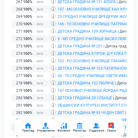
267
100%
ДЕТСКА ГРАДИНА № 131 ФЛОРА
| Детска гра
268
100%
107 - МО ОСНОВНО УЧИЛИЩЕ ХАН КРУМ
| Уч
269
100%
23 СРЕДНО УЧИЛИЩЕ ФРЕДЕРИК ЖОЛИО К
270
100%
146 - ТО ОСНОВНО УЧИЛИЩЕ ПАТРИАРХ ЕВ
271
100%
ДЕТСКА ГРАДИНА 109 ЗОРНИЦА
| Детска гр
272
100%
8 - МО СРЕДНО УЧИЛИЩЕ ВАСИЛ ЛЕВСКИ
| У
273
100%
ДЕТСКА ГРАДИНА № 201
| Детска градина | 
274
100%
ДЕТСКА ГРАДИНА 8 ПРОФ. Д Р ЕЛКА ПЕТРО
275
100%
102 - РО ОСНОВНО УЧИЛИЩЕ ПАНАЙОТ ВОЛ
276
100%
ДЕТСКА ГРАДИНА № 103 ПАТИЛАНСКО ЦАР
277
100%
54 - ТО СРЕДНО УЧИЛИЩЕ СВЕТИ ИВАН РИ
278
100%
ДЕТСКА ГРАДИНА 152 ЛЮЛЯЧЕ
| Детска град
279
100%
147 ОСНОВНО УЧИЛИЩЕ ЙОРДАН РАДИЧКО
280
100%
ДЕТСКА ГРАДИНА 29 СЛЪНЦЕ
| Детска гради
281
100%
ОБЩИНСКИ КУЛТУРЕН ИНСТИТУТ СТОЛИЧ
282
100%
ДЕТСКА ГРАДИНА № 93 ЧУДЕН СВЯТ
| Детск
283
100%
60 - ТО ОСНОВНО УЧИЛИЩЕ СВ.СВ.КИРИЛ И
284
100%
ДЕТСКА ГРАДИНА № 58 СЛЪНЧЕВО УТРО
| Д
Преглед
Управление
Финанси
Регистър
Съдружия
Свали
285
100%
ДЕТСКА ГРАДИНА 47 НЕЗАБРАВКА
| Детска 