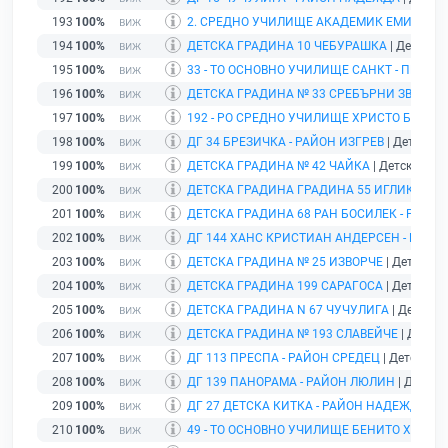
193
100%
2. СРЕДНО УЧИЛИЩЕ АКАДЕМИК ЕМИЛИЯН
194
100%
ДЕТСКА ГРАДИНА 10 ЧЕБУРАШКА
| Детска г
195
100%
33 - ТО ОСНОВНО УЧИЛИЩЕ САНКТ - ПЕТЕР
196
100%
ДЕТСКА ГРАДИНА № 33 СРЕБЪРНИ ЗВЪНЧЕ
197
100%
192 - РО СРЕДНО УЧИЛИЩЕ ХРИСТО БОТЕВ
|
198
100%
ДГ 34 БРЕЗИЧКА - РАЙОН ИЗГРЕВ
| Детска гр
199
100%
ДЕТСКА ГРАДИНА № 42 ЧАЙКА
| Детска град
200
100%
ДЕТСКА ГРАДИНА ГРАДИНА 55 ИГЛИКА
| Де
201
100%
ДЕТСКА ГРАДИНА 68 РАН БОСИЛЕК - РАЙО
202
100%
ДГ 144 ХАНС КРИСТИАН АНДЕРСЕН - РАЙО
203
100%
ДЕТСКА ГРАДИНА № 25 ИЗВОРЧЕ
| Детска гр
204
100%
ДЕТСКА ГРАДИНА 199 САРАГОСА
| Детска гр
205
100%
ДЕТСКА ГРАДИНА N 67 ЧУЧУЛИГА
| Детска г
206
100%
ДЕТСКА ГРАДИНА № 193 СЛАВЕЙЧЕ
| Детска
207
100%
ДГ 113 ПРЕСПА - РАЙОН СРЕДЕЦ
| Детска гр
208
100%
ДГ 139 ПАНОРАМА - РАЙОН ЛЮЛИН
| Детска 
209
100%
ДГ 27 ДЕТСКА КИТКА - РАЙОН НАДЕЖДА
| Д
210
100%
49 - ТО ОСНОВНО УЧИЛИЩЕ БЕНИТО ХУАРЕ