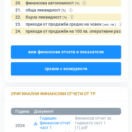
20.
финансова автономност
(%)
21.
обща ликвидност
(%)
22.
бърза ликвидност
(%)
23.
приходи от продажби средно на човек
(хил. лв.)
24.
приходи от продажби на 100 лв. оперативни разходи
виж финансови отчети и показатели
сравни с конкуренти
ОРИГИНАЛНИ ФИНАНСОВИ ОТЧЕТИ ОТ ТР
Година
Документ
Годишен
Финансов отчет за
финансов отчет
годината част 1
2024
част 1
(1).pdf