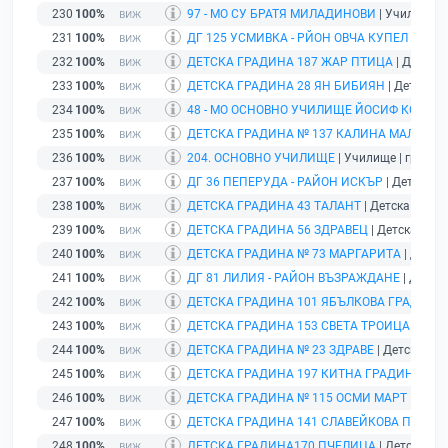
230
100%
97 - МО СУ БРАТЯ МИЛАДИНОВИ
| Училище | 
231
100%
ДГ 125 УСМИВКА - РЙОН ОВЧА КУПЕЛ
| Детс
232
100%
ДЕТСКА ГРАДИНА 187 ЖАР ПТИЦА
| Детска 
233
100%
ДЕТСКА ГРАДИНА 28 ЯН БИБИЯН
| Детска г
234
100%
48 - МО ОСНОВНО УЧИЛИЩЕ ЙОСИФ КОВАЧЕ
235
100%
ДЕТСКА ГРАДИНА № 137 КАЛИНА МАЛИНА
|
236
100%
204. ОСНОВНО УЧИЛИЩЕ
| Училище | гр. Соф
237
100%
ДГ 36 ПЕПЕРУДА - РАЙОН ИСКЪР
| Детска гр
238
100%
ДЕТСКА ГРАДИНА 43 ТАЛАНТ
| Детска градин
239
100%
ДЕТСКА ГРАДИНА 56 ЗДРАВЕЦ
| Детска град
240
100%
ДЕТСКА ГРАДИНА № 73 МАРГАРИТА
| Детска
241
100%
ДГ 81 ЛИЛИЯ - РАЙОН ВЪЗРАЖДАНЕ
| Детска
242
100%
ДЕТСКА ГРАДИНА 101 ЯБЪЛКОВА ГРАДИНА
243
100%
ДЕТСКА ГРАДИНА 153 СВЕТА ТРОИЦА
| Детс
244
100%
ДЕТСКА ГРАДИНА № 23 ЗДРАВЕ
| Детска гра
245
100%
ДЕТСКА ГРАДИНА 197 КИТНА ГРАДИНА
| Де
246
100%
ДЕТСКА ГРАДИНА № 115 ОСМИ МАРТ
| Детск
247
100%
ДЕТСКА ГРАДИНА 141 СЛАВЕЙКОВА ПОЛЯН
248
100%
ДЕТСКА ГРАДИНА170 ПЧЕЛИЦА
| Детска гра