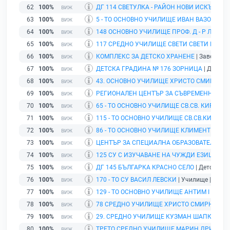
62
100%
ДГ 114 СВЕТУЛКА - РАЙОН НОВИ ИСКЪР
| Де
63
100%
5 - ТО ОСНОВНО УЧИЛИЩЕ ИВАН ВАЗОВ
| Учи
64
100%
148 ОСНОВНО УЧИЛИЩЕ ПРОФ. Д - Р ЛЮБО
65
100%
117 СРЕДНО УЧИЛИЩЕ СВЕТИ СВЕТИ КИРИ
66
100%
КОМПЛЕКС ЗА ДЕТСКО ХРАНЕНЕ
| Заведение
67
100%
ДЕТСКА ГРАДИНА № 176 ЗОРНИЦА
| Детска 
68
100%
43. ОСНОВНО УЧИЛИЩЕ ХРИСТО СМИРНЕН
69
100%
РЕГИОНАЛЕН ЦЕНТЪР ЗА СЪВРЕМЕННИ ИЗ
70
100%
65 - ТО ОСНОВНО УЧИЛИЩЕ СВ.СВ. КИРИЛ 
71
100%
115 - ТО ОСНОВНО УЧИЛИЩЕ СВ.СВ.КИРИЛ 
72
100%
86 - ТО ОСНОВНО УЧИЛИЩЕ КЛИМЕНТ ОХР
73
100%
ЦЕНТЪР ЗА СПЕЦИАЛНА ОБРАЗОВАТЕЛНА 
74
100%
125 СУ С ИЗУЧАВАНЕ НА ЧУЖДИ ЕЗИЦИ БО
75
100%
ДГ 145 БЪЛГАРКА КРАСНО СЕЛО
| Детска гра
76
100%
170 - ТО СУ ВАСИЛ ЛЕВСКИ
| Училище | гр. С
77
100%
129 - ТО ОСНОВНО УЧИЛИЩЕ АНТИМ I
| Учил
78
100%
78 СРЕДНО УЧИЛИЩЕ ХРИСТО СМИРНЕНС
79
100%
29. СРЕДНО УЧИЛИЩЕ КУЗМАН ШАПКАРЕВ
|
80
100%
ТРЕТО СРЕДНО УЧИЛИЩЕ МАРИН ДРИНОВ
|