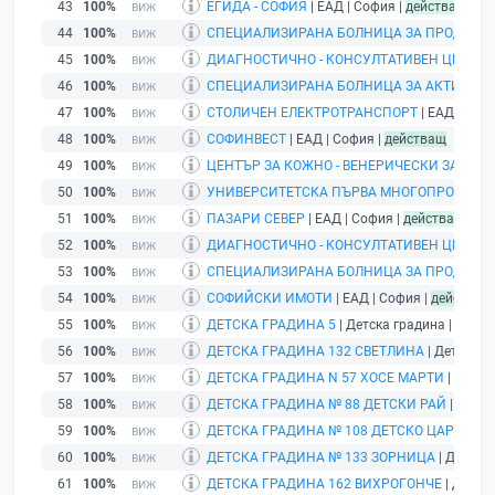
43
100%
ЕГИДА - СОФИЯ
| ЕАД | София |
действащ
44
100%
СПЕЦИАЛИЗИРАНА БОЛНИЦА ЗА ПРОДЪЛЖИ
45
100%
ДИАГНОСТИЧНО - КОНСУЛТАТИВЕН ЦЕНТЪР 
46
100%
СПЕЦИАЛИЗИРАНА БОЛНИЦА ЗА АКТИВНО Л
47
100%
СТОЛИЧЕН ЕЛЕКТРОТРАНСПОРТ
| ЕАД | Соф
48
100%
СОФИНВЕСТ
| ЕАД | София |
действащ
49
100%
ЦЕНТЪР ЗА КОЖНО - ВЕНЕРИЧЕСКИ ЗАБОЛ
50
100%
УНИВЕРСИТЕТСКА ПЪРВА МНОГОПРОФИЛНА 
51
100%
ПАЗАРИ СЕВЕР
| ЕАД | София |
действащ
52
100%
ДИАГНОСТИЧНО - КОНСУЛТАТИВЕН ЦЕНТЪР 
53
100%
СПЕЦИАЛИЗИРАНА БОЛНИЦА ЗА ПРОДЪЛЖИ
54
100%
СОФИЙСКИ ИМОТИ
| ЕАД | София |
действащ
55
100%
ДЕТСКА ГРАДИНА 5
| Детска градина | гр. С
56
100%
ДЕТСКА ГРАДИНА 132 СВЕТЛИНА
| Детска гр
57
100%
ДЕТСКА ГРАДИНА N 57 ХОСЕ МАРТИ
| Детск
58
100%
ДЕТСКА ГРАДИНА № 88 ДЕТСКИ РАЙ
| Детск
59
100%
ДЕТСКА ГРАДИНА № 108 ДЕТСКО ЦАРСТВО
|
60
100%
ДЕТСКА ГРАДИНА № 133 ЗОРНИЦА
| Детска 
61
100%
ДЕТСКА ГРАДИНА 162 ВИХРОГОНЧЕ
| Детска