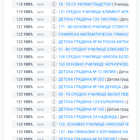
118
100%
18 - ТО СУ УИЛЯМ ГЛАДСТОН
| Училище | гр.
119
100%
131 СРЕДНО УЧИЛИЩЕ КЛИМЕНТ АРКАДИЕ
120
100%
ДЕТСКА ГРАДИНА 126 ТИНТЯВА
| Детска гра
121
100%
171 - ВО ОСНОВНО УЧИЛИЩЕ СТОИЛ ПОПОВ
122
100%
СОФИЙСКА МАТЕМАТИЧЕСКА ГИМНАЗИЯ П
123
100%
ДЕТСКА ГРАДИНА № 96 РОСНА КИТКА
| Детс
124
100%
51 - ВО СРЕДНО УЧИЛИЩЕ ЕЛИСАВЕТА БАГ
125
100%
108 СРЕДНО УЧИЛИЩЕ НИКОЛА БЕЛОВЕЖД
126
100%
163 ОСНОВНО УЧИЛИЩЕ ЧЕРНОРИЗЕЦ ХРА
127
100%
ДЕТСКА ГРАДИНА № 12 ЛИЛИЯ
| Детска град
128
100%
ДЕТСКА ГРАДИНА № 202
| Детска градина | 
129
100%
ДЕТСКА ГРАДИНА № 186 ДЕНИЦА
| Детска г
130
100%
59 - ТО СРЕДНО УЧИЛИЩЕ ВАСИЛ ЛЕВСКИ
| 
131
100%
ДЕТСКА ГРАДИНА 124 БЪРБОРИНО
| Детска 
132
100%
ДЕТСКА ГРАДИНА № 142
| Детска градина | 
133
100%
ДЕТСКА ГРАДИНА 24 НАДЕЖДА
| Детска гра
134
100%
122. ОСНОВНО УЧИЛИЩЕ НИКОЛАЙ ЛИЛИЕ
135
100%
157 - МА ГИМНАЗИЯ С ИЗУЧАВАНЕ НА ЧУЖ
136
100%
ДЕТСКА ГРАДИНА № 39 ПРОЛЕТ
| Детска гра