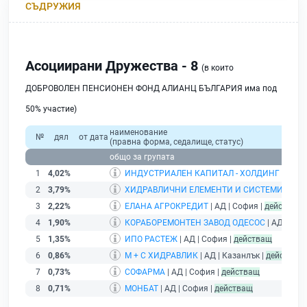
СЪДРУЖИЯ
Асоциирани Дружества - 8
(в които
ДОБРОВОЛЕН ПЕНСИОНЕН ФОНД АЛИАНЦ БЪЛГАРИЯ има под
50% участие)
наименование
№
дял
от дата
(правна форма, седалище, статус)
общо за групата
1
4,02%
ИНДУСТРИАЛЕН КАПИТАЛ - ХОЛДИНГ
| АД |
2
3,79%
ХИДРАВЛИЧНИ ЕЛЕМЕНТИ И СИСТЕМИ /ХЕС
3
2,22%
ЕЛАНА АГРОКРЕДИТ
| АД | София |
действащ
4
1,90%
КОРАБОРЕМОНТЕН ЗАВОД ОДЕСОС
| АД | Вар
5
1,35%
ИПО РАСТЕЖ
| АД | София |
действащ
6
0,86%
М + С ХИДРАВЛИК
| АД | Казанлък |
действащ
7
0,73%
СОФАРМА
| АД | София |
действащ
8
0,71%
МОНБАТ
| АД | София |
действащ