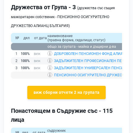
Дружества от Група - 3
(дружества със същия
мажоритарен собственик - ПЕНСИОННО ОСИГУРИТЕЛНО
ДРУЖЕСТВО АЛИАНЦ БЪЛГАРИЯ)
наименование
№
дял
от дата
(правна форма, седалище, статус)
общо за групата - майка и дъщерни д-ва
1
100%
ДОБРОВОЛЕН ПЕНСИОНЕН ФОНД АЛИАНЦ Б
2
100%
ЗАДЪЛЖИТЕЛЕН ПРОФЕСИОНАЛЕН ПЕНСИО
3
100%
ЗАДЪЛЖИТЕЛЕН УНИВЕРСАЛЕН ПЕНСИОНЕН
ПЕНСИОННО ОСИГУРИТЕЛНО ДРУЖЕСТВО А
виж сборни отчети 2 на групата
Понастоящем в Съдружие със - 115
лица
съдружник
№
дял
от дата