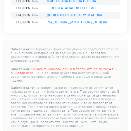
112
0,01%
МИРОСЛАВА БОТЕВА БОТЕВА
113
0,01%
ГЕОРГИ АТАНАСОВ ГЕОРГИЕВ
114
0,00%
ДОНКА ЖЕЛЯЗКОВА СУЛТАНОВА
115
0,00%
РАДОСЛАВА ДИМИТРОВА ДОНЧЕВА
Забележка:
Исторически финансови данни се поддържат от 2008
г. Ако липсва информация за години до 2024 г. , вероятно
дружеството е спряло дейност в годината, за която са последните
финансови данни.
Забележка:
Всички финансови данни в таблиците са за 2024 г. и
в хиляди лева
– ако за някои дружества липсват данни, най-
вероятно те са преустановили дейността си още в предходни
години.
Забележка:
Финансовите данни на компаниите се извличат от
публикуваните от тях финансови отчети в Търговския регистър. В
много редки случаи финансовите данни може да бъдат непълни
или неточно извлечени, за което са създадени автоматизирани
вътрешни контроли за тяхното откриване, и те се поправят от
редактор. Това отнема време с оглед на стотиците хиляди отчети,
които всяка година се публикуват в Търговския регистър, като
ние поправяме несъответствията от по-големите към по-малките
компании. Ако забележите непълноти или неточности във вашите
или в други финансови отчети, можете да ни пишете, за да
ескалираме приоритета за тяхната корекция.