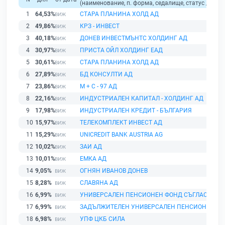
(наименование, п. форма, седалище, статус / физи
1
64,53%
СТАРА ПЛАНИНА ХОЛД АД
2
49,86%
КРЗ - ИНВЕСТ
3
40,18%
ДОНЕВ ИНВЕСТМЪНТС ХОЛДИНГ АД
4
30,97%
ПРИСТА ОЙЛ ХОЛДИНГ ЕАД
5
30,61%
СТАРА ПЛАНИНА ХОЛД АД
6
27,89%
БД КОНСУЛТИ АД
7
23,86%
М + С - 97 АД
8
22,16%
ИНДУСТРИАЛЕН КАПИТАЛ - ХОЛДИНГ АД
9
17,98%
ИНДУСТРИАЛЕН КРЕДИТ - БЪЛГАРИЯ
10
15,97%
ТЕЛЕКОМПЛЕКТ ИНВЕСТ АД
11
15,29%
UNICREDIT BANK AUSTRIA AG
12
10,02%
ЗАИ АД
13
10,01%
ЕМКА АД
14
9,05%
ОГНЯН ИВАНОВ ДОНЕВ
15
8,28%
СЛАВЯНА АД
16
6,99%
УНИВЕРСАЛЕН ПЕНСИОНЕН ФОНД СЪГЛАСИЕ
17
6,99%
ЗАДЪЛЖИТЕЛЕН УНИВЕРСАЛЕН ПЕНСИОНЕН ФО
18
6,98%
УПФ ЦКБ СИЛА