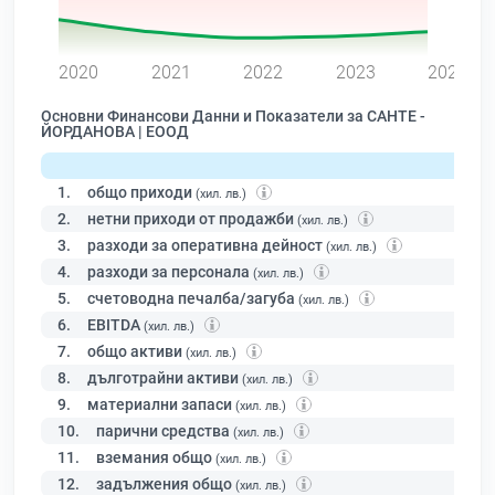
0
2020
2021
2022
2023
2024
Основни Финансови Данни и Показатели за САНТЕ -
ЙОРДАНОВА | ЕООД
1.
общо приходи
(хил. лв.)
2.
нетни приходи от продажби
(хил. лв.)
3.
разходи за оперативна дейност
(хил. лв.)
4.
разходи за персонала
(хил. лв.)
5.
счетоводна печалба/загуба
(хил. лв.)
6.
EBITDA
(хил. лв.)
7.
общо активи
(хил. лв.)
8.
дълготрайни активи
(хил. лв.)
9.
материални запаси
(хил. лв.)
10.
парични средства
(хил. лв.)
11.
вземания общо
(хил. лв.)
12.
задължения общо
(хил. лв.)