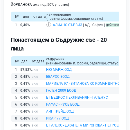
ЙОРДАНОВА има под 50% участие)
наименование
об
№
дял
от дата
(правна форма, седалище, статус)
прихо
1
0,40%
АЛИАНС СЪРВИЗ
| АД | София |
действащ
Понастоящем в Съдружие със - 20
лица
съдружник
№
дял
от дата
(наименование, п. форма, седалище, статус / физи
1
57,52%
НЮ МАРЖ ООД
2
0,48%
ЕВАРОС ЕООД
3
0,41%
МАРИЕЛА 97 - ВИТАНОВА КО КОМАНДИТНО ДРУ
4
0,40%
ГАЛЕН 2009 ЕООД
5
0,40%
ЕТ БЕДРОС ПЕХЛИВАНЯН - ГАЛЕНУС
6
0,40%
РАФАС - РУСЕ ЕООД
7
0,40%
АИГ ТРЕЙД ООД
8
0,40%
ИКАР 77 ООД
9
0,40%
ЕТ АЛЕКС - ДЖАНЕТА МИРОНОВА - ПЕТРОВА