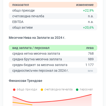
показател
изменение
общо приходи
+22,9%
счетоводна печалба
n.a.
EBITDA
n.a.
общо активи
+20,6%
Месечни Нива на Заплати за 2024 г.
вид заплата / персонал
лева
средна нетна месечна заплата
768
средна брутна месечна заплата
989
среден бюджет за месечна заплата
1 177
средносписъчен персонал за 2024 г.
Финансови Трендове
общо приходи
счетоводна печалба
персонал