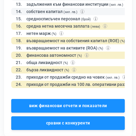
13.
задължения към финансови институции
(хил. лв.)
14.
собствен капитал
(хил. лв.)
15.
средносписъчен персонал
(брой)
16.
средна нетна месечна заплата
(лева)
17.
нетен марж
(%)
18.
възвращаемост на собствения капитал (ROE)
(%)
19.
възвращаемост на активите (ROA)
(%)
20.
финансова автономност
(%)
21.
обща ликвидност
(%)
22.
бърза ликвидност
(%)
23.
приходи от продажби средно на човек
(хил. лв.)
24.
приходи от продажби на 100 лв. оперативни разходи
виж финансови отчети и показатели
сравни с конкуренти