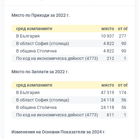
Място по Приходи за 2022 г.
сред компаниите
място
от общо
В България
10 937
277 019
В област София (столица)
4 822
90 178
В община Столична
4 822
90 178
По код на икономическа дейност (4773)
212
1 427
Място по Заплати за 2022 г.
сред компаниите
място
от общо
В България
47 319
174 403
В област София (столица)
24 118
56 378
В община Столична
24 118
56 378
По код на икономическа дейност (4773)
611
1 231
Изменения на Основни Показатели за 2024 г.