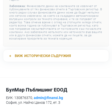
Забележка:
Финансовите данни на компаниите се извличат от
публикуваните от тях финансови отчети в Търговския регистър. В
много редки случаи финансовите данни може да бъдат непълни
или неточно извлечени, за което са създадени автоматизирани
вътрешни контроли за тяхното откриване, и те се поправят от
редактор. Това отнема време с оглед на стотиците хиляди отчети,
които всяка година се публикуват в Търговския регистър, като
ние поправяме несъответствията от по-големите към по-малките
компании. Ако забележите непълноти или неточности във вашите
или в други финансови отчети, можете да ни пишете, за да
ескалираме приоритета за тяхната корекция.
ВИЖ
ИСТОРИЧЕСКИ СЪДРУЖИЯ
БулМар Пъблишинг ЕООД
ЕИК: 130876370,
admin@finansi.bg
София, ул. Найчо Цанов 172, ет. 3