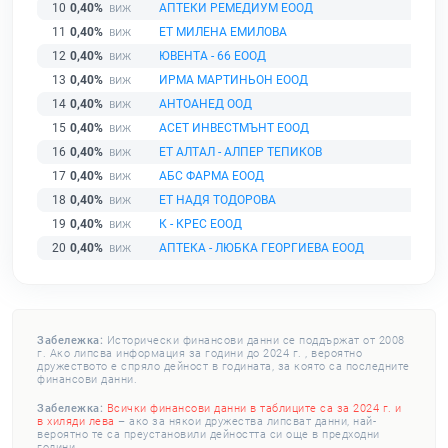
10
0,40%
АПТЕКИ РЕМЕДИУМ ЕООД
11
0,40%
ЕТ МИЛЕНА ЕМИЛОВА
12
0,40%
ЮВЕНТА - 66 ЕООД
13
0,40%
ИРМА МАРТИНЬОН ЕООД
14
0,40%
АНТОАНЕД ООД
15
0,40%
АСЕТ ИНВЕСТМЪНТ ЕООД
16
0,40%
ЕТ АЛТАЛ - АЛПЕР ТЕПИКОВ
17
0,40%
АБС ФАРМА ЕООД
18
0,40%
ЕТ НАДЯ ТОДОРОВА
19
0,40%
К - КРЕС ЕООД
20
0,40%
АПТЕКА - ЛЮБКА ГЕОРГИЕВА ЕООД
Забележка:
Исторически финансови данни се поддържат от 2008
г. Ако липсва информация за години до 2024 г. , вероятно
дружеството е спряло дейност в годината, за която са последните
финансови данни.
Забележка:
Всички финансови данни в таблиците са за 2024 г. и
в хиляди лева
– ако за някои дружества липсват данни, най-
вероятно те са преустановили дейността си още в предходни
години.