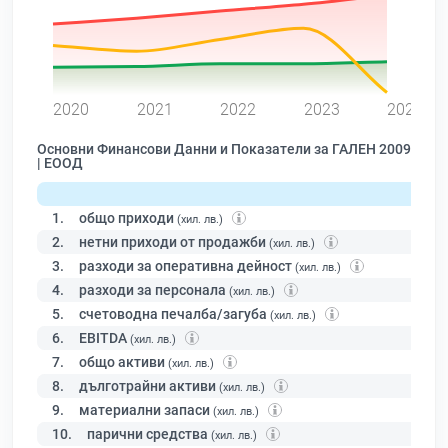
0
2020
2021
2022
2023
2024
Основни Финансови Данни и Показатели за ГАЛЕН 2009
| ЕООД
1.
общо приходи
(хил. лв.)
2.
нетни приходи от продажби
(хил. лв.)
3.
разходи за оперативна дейност
(хил. лв.)
4.
разходи за персонала
(хил. лв.)
5.
счетоводна печалба/загуба
(хил. лв.)
6.
EBITDA
(хил. лв.)
7.
общо активи
(хил. лв.)
8.
дълготрайни активи
(хил. лв.)
9.
материални запаси
(хил. лв.)
10.
парични средства
(хил. лв.)