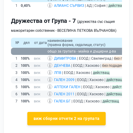
1
0,40%
АЛИАНС СЪРВИЗ
| АД | София |
действащ
Дружества от Група - 7
(дружества със същия
мажоритарен собственик - ВЕСЕЛИНА ПЕТКОВА ВЪЛЧАНОВА)
наименование
№
дял
от дата
(правна форма, седалище, статус)
общо за групата - майка и дъщерни д-ва
1
100%
ДИМИТРОВА
| ЕООД | Свиленград |
без подаде
2
100%
ДЕНЧЕВА
| ЕООД | Хасково |
без подаден финан
3
100%
ЛПВ
| ЕООД | Хасково |
действащ
4
100%
ГАЛЕН 2009
| ЕООД | Хасково |
действащ
5
100%
АПТЕКИ ГАЛЕН
| ЕООД | Хасково |
действащ
6
100%
ГАЛЕН 2011
| ЕООД | Хасково |
действащ
7
100%
ГАЛЕН.БГ
| ЕООД | Хасково |
действащ
виж сборни отчети 2 на групата