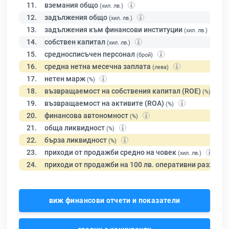
11.
вземания общо
(хил. лв.)
12.
задължения общо
(хил. лв.)
13.
задължения към финансови институции
(хил. лв.)
14.
собствен капитал
(хил. лв.)
15.
средносписъчен персонал
(брой)
16.
средна нетна месечна заплата
(лева)
17.
нетен марж
(%)
18.
възвращаемост на собствения капитал (ROE)
(%)
19.
възвращаемост на активите (ROA)
(%)
20.
финансова автономност
(%)
21.
обща ликвидност
(%)
22.
бърза ликвидност
(%)
23.
приходи от продажби средно на човек
(хил. лв.)
24.
приходи от продажби на 100 лв. оперативни разходи
виж финансови отчети и показатели