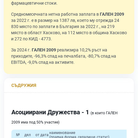
фармацевтични стоки.
Средномесечната нетна работна заплата в
ГАЛЕН 2009
за 2022 г. е в размер на 1387 лв, което му отрежда 24
830 място по заплати в България за 2022 г., на 219
място в област Хасково, на 112 място в община Хасково
и 272 по КИД - 4773.
За 2024 г.
ГАЛЕН 2009
реализира 10,2% ръст на
приходите, -96,3% спад на печалбата, -80,7% спад на
EBITDA, -9,0% спад на активите.
СЪДРУЖИЯ
Асоциирани Дружества - 1
(в които ГАЛЕН
2009 има под 50% участие)
наименование
об
№
дял
от дата
(правна форма, седалище, статус)
прихо