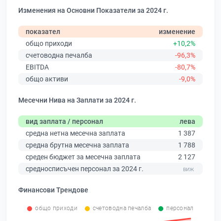
Изменения на Основни Показатели за 2024 г.
показател
изменение
общо приходи
+10,2%
счетоводна печалба
-96,3%
EBITDA
-80,7%
общо активи
-9,0%
Месечни Нива на Заплати за 2024 г.
вид заплата / персонал
лева
средна нетна месечна заплата
1 387
средна брутна месечна заплата
1 788
среден бюджет за месечна заплата
2 127
средносписъчен персонал за 2024 г.
Финансови Трендове
общо приходи
счетоводна печалба
персонал