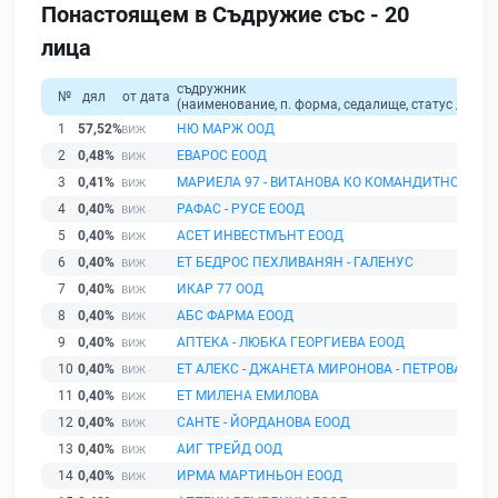
Понастоящем в Съдружие със - 20
лица
съдружник
№
дял
от дата
(наименование, п. форма, седалище, статус / физи
1
57,52%
НЮ МАРЖ ООД
2
0,48%
ЕВАРОС ЕООД
3
0,41%
МАРИЕЛА 97 - ВИТАНОВА КО КОМАНДИТНО ДРУ
4
0,40%
РАФАС - РУСЕ ЕООД
5
0,40%
АСЕТ ИНВЕСТМЪНТ ЕООД
6
0,40%
ЕТ БЕДРОС ПЕХЛИВАНЯН - ГАЛЕНУС
7
0,40%
ИКАР 77 ООД
8
0,40%
АБС ФАРМА ЕООД
9
0,40%
АПТЕКА - ЛЮБКА ГЕОРГИЕВА ЕООД
10
0,40%
ЕТ АЛЕКС - ДЖАНЕТА МИРОНОВА - ПЕТРОВА
11
0,40%
ЕТ МИЛЕНА ЕМИЛОВА
12
0,40%
САНТЕ - ЙОРДАНОВА ЕООД
13
0,40%
АИГ ТРЕЙД ООД
14
0,40%
ИРМА МАРТИНЬОН ЕООД