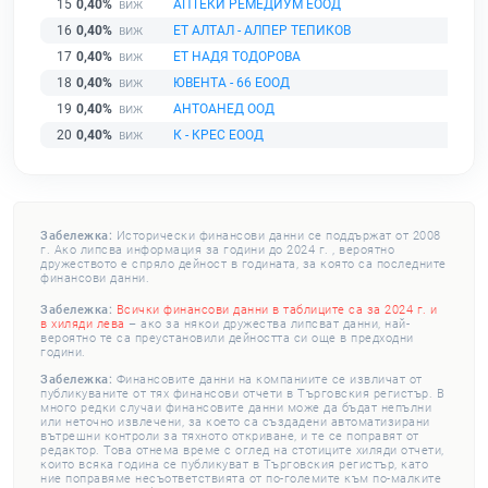
15
0,40%
АПТЕКИ РЕМЕДИУМ ЕООД
16
0,40%
ЕТ АЛТАЛ - АЛПЕР ТЕПИКОВ
17
0,40%
ЕТ НАДЯ ТОДОРОВА
18
0,40%
ЮВЕНТА - 66 ЕООД
19
0,40%
АНТОАНЕД ООД
20
0,40%
К - КРЕС ЕООД
Забележка:
Исторически финансови данни се поддържат от 2008
г. Ако липсва информация за години до 2024 г. , вероятно
дружеството е спряло дейност в годината, за която са последните
финансови данни.
Забележка:
Всички финансови данни в таблиците са за 2024 г. и
в хиляди лева
– ако за някои дружества липсват данни, най-
вероятно те са преустановили дейността си още в предходни
години.
Забележка:
Финансовите данни на компаниите се извличат от
публикуваните от тях финансови отчети в Търговския регистър. В
много редки случаи финансовите данни може да бъдат непълни
или неточно извлечени, за което са създадени автоматизирани
вътрешни контроли за тяхното откриване, и те се поправят от
редактор. Това отнема време с оглед на стотиците хиляди отчети,
които всяка година се публикуват в Търговския регистър, като
ние поправяме несъответствията от по-големите към по-малките