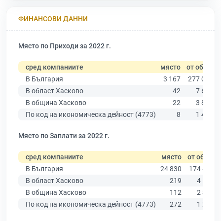
ФИНАНСОВИ ДАННИ
Място по Приходи за 2022 г.
сред компаниите
място
от общо
В България
3 167
277 019
В област Хасково
42
7 664
В община Хасково
22
3 838
По код на икономическа дейност (4773)
8
1 427
Място по Заплати за 2022 г.
сред компаниите
място
от общо
В България
24 830
174 403
В област Хасково
219
4 585
В община Хасково
112
2 315
По код на икономическа дейност (4773)
272
1 231