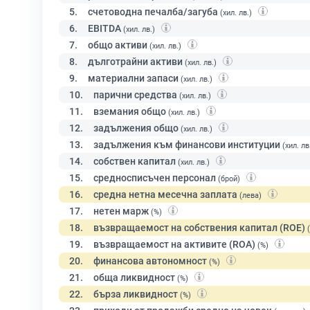
5.
счетоводна печалба/загуба
(хил. лв.)
6.
EBITDA
(хил. лв.)
7.
общо активи
(хил. лв.)
8.
дълготрайни активи
(хил. лв.)
9.
материални запаси
(хил. лв.)
10.
парични средства
(хил. лв.)
11.
вземания общо
(хил. лв.)
12.
задължения общо
(хил. лв.)
13.
задължения към финансови институции
(хил. лв
14.
собствен капитал
(хил. лв.)
15.
средносписъчен персонал
(брой)
16.
средна нетна месечна заплата
(лева)
17.
нетен марж
(%)
18.
възвращаемост на собствения капитал (ROE)
19.
възвращаемост на активите (ROA)
(%)
20.
финансова автономност
(%)
21.
обща ликвидност
(%)
22.
бърза ликвидност
(%)