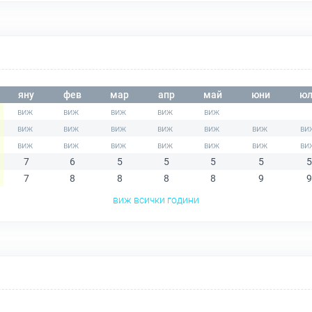
яну
фев
мар
апр
май
юни
юл
7
6
5
5
5
5
5
7
8
8
8
8
9
9
виж всички години