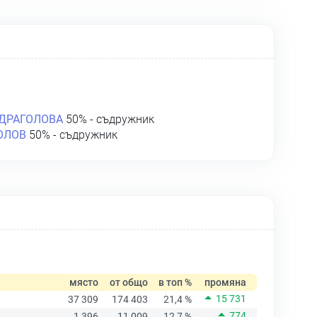
 ДРАГОЛОВА
50% - съдружник
ОЛОВ
50% - съдружник
място
от общо
в топ %
промяна
15 731
37 309
174 403
21,4 %
774
1 396
11 009
12,7 %