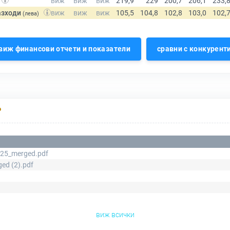
азходи
(лева)
виж финансови отчети и показатели
сравни с конкурент
Р
25_merged.pdf
ed (2).pdf
виж всички