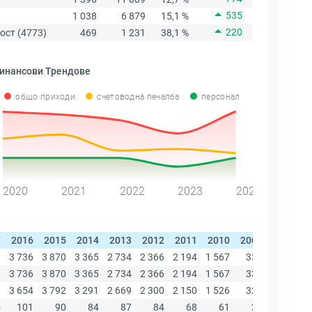
535
1 038
6 879
15,1 %
220
ост (4773)
469
1 231
38,1 %
инансови Трендове
общо приходи
счетоводна печалба
персонал
2020
2021
2022
2023
2024
7
2016
2015
2014
2013
2012
2011
2010
2009
2008