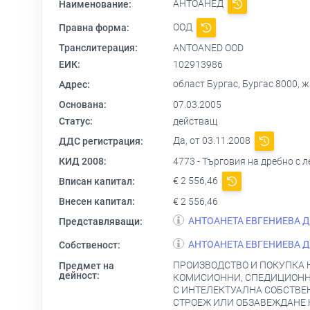
АНТОАНЕД
Наименование:
ООД
Правна форма:
Транслитерация:
ANTOANED OOD
ЕИК:
102913986
област Бургас, Бургас 8000,
Адрес:
Основана:
07.03.2005
Статус:
действащ
Да, от 03.11.2008
ДДС регистрация:
КИД 2008:
4773 - Търговия на дребно с 
€ 2 556,46
Вписан капитал:
Внесен капитал:
€ 2 556,46
АНТОАНЕТА ЕВГЕНИЕВА 
Представляващи:
АНТОАНЕТА ЕВГЕНИЕВА 
Собственост:
ПРОИЗВОДСТВО И ПОКУПКА Н
Предмет на
дейност:
КОМИСИОННИ, СПЕДИЦИОННИ
С ИНТЕЛЕКТУАЛНА СОБСТВЕН
СТРОЕЖ ИЛИ ОБЗАВЕЖДАНЕ 