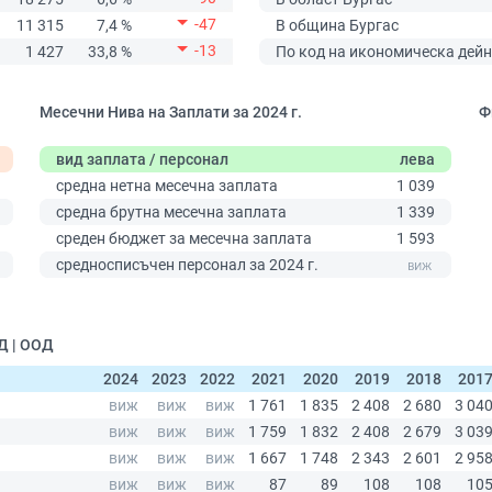
-47
11 315
7,4 %
В община Бургас
-13
1 427
33,8 %
По код на икономическа дейн
Месечни Нива на Заплати за 2024 г.
Ф
вид заплата / персонал
лева
средна нетна месечна заплата
1 039
средна брутна месечна заплата
1 339
среден бюджет за месечна заплата
1 593
0
средносписъчен персонал за 2024 г.
Д | ООД
2024
2023
2022
2021
2020
2019
2018
201