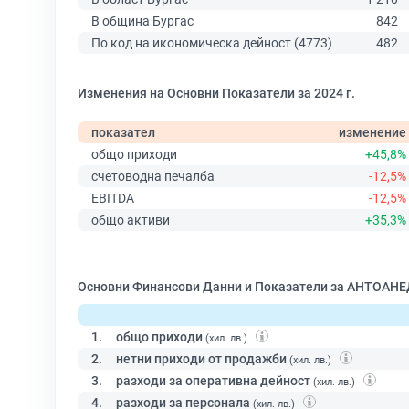
В община Бургас
842
По код на икономическа дейност (4773)
482
Изменения на Основни Показатели за 2024 г.
показател
изменение
общо приходи
+45,8%
счетоводна печалба
-12,5%
EBITDA
-12,5%
общо активи
+35,3%
Основни Финансови Данни и Показатели за АНТОАНЕ
1.
общо приходи
(хил. лв.)
2.
нетни приходи от продажби
(хил. лв.)
3.
разходи за оперативна дейност
(хил. лв.)
4.
разходи за персонала
(хил. лв.)