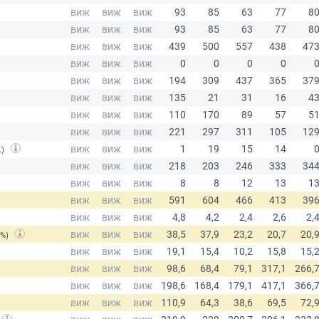
.)
(%)