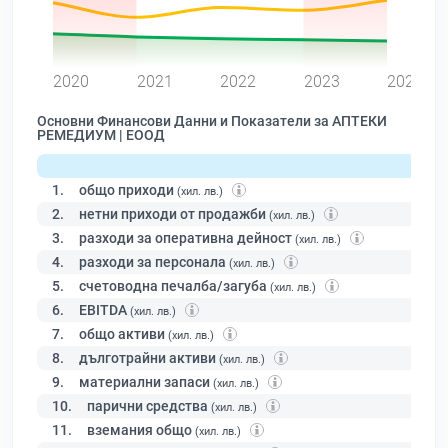
0
2020
2021
2022
2023
2024
Основни Финансови Данни и Показатели за АПТЕКИ
РЕМЕДИУМ | ЕООД
1.
общо приходи
(хил. лв.)
2.
нетни приходи от продажби
(хил. лв.)
3.
разходи за оперативна дейност
(хил. лв.)
4.
разходи за персонала
(хил. лв.)
5.
счетоводна печалба/загуба
(хил. лв.)
6.
EBITDA
(хил. лв.)
7.
общо активи
(хил. лв.)
8.
дълготрайни активи
(хил. лв.)
9.
материални запаси
(хил. лв.)
10.
парични средства
(хил. лв.)
11.
вземания общо
(хил. лв.)