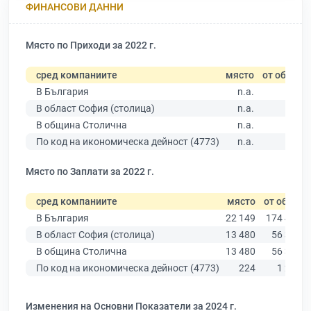
ФИНАНСОВИ ДАННИ
Място по Приходи за 2022 г.
сред компаниите
място
от общо
В България
n.a.
В област София (столица)
n.a.
В община Столична
n.a.
По код на икономическа дейност (4773)
n.a.
Място по Заплати за 2022 г.
сред компаниите
място
от общо
В България
22 149
174 403
В област София (столица)
13 480
56 378
В община Столична
13 480
56 378
По код на икономическа дейност (4773)
224
1 231
Изменения на Основни Показатели за 2024 г.