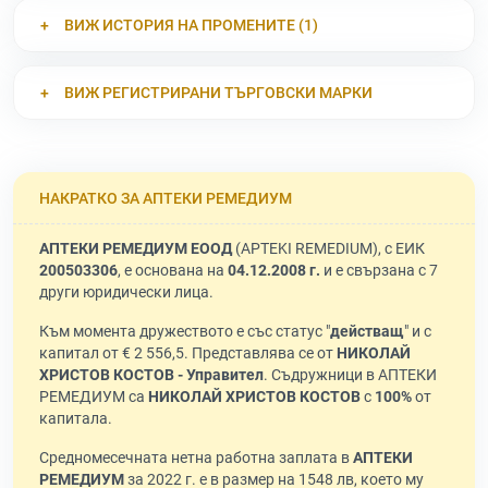
ВИЖ ИСТОРИЯ НА ПРОМЕНИТЕ (1)
ВИЖ РЕГИСТРИРАНИ ТЪРГОВСКИ МАРКИ
НАКРАТКО ЗА АПТЕКИ РЕМЕДИУМ
АПТЕКИ РЕМЕДИУМ ЕООД
(APTEKI REMEDIUM), с ЕИК
200503306
, е основана на
04.12.2008 г.
и е свързана с 7
други юридически лица.
Към момента дружеството е със статус "
действащ
" и с
капитал от € 2 556,5. Представлява се от
НИКОЛАЙ
ХРИСТОВ КОСТОВ - Управител
. Съдружници в АПТЕКИ
РЕМЕДИУМ са
НИКОЛАЙ ХРИСТОВ КОСТОВ
с
100%
от
капитала.
Средномесечната нетна работна заплата в
АПТЕКИ
РЕМЕДИУМ
за 2022 г. е в размер на 1548 лв, което му