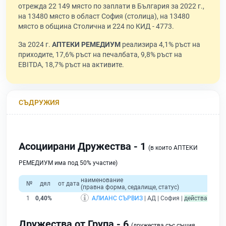
отрежда 22 149 място по заплати в България за 2022 г.,
на 13480 място в област София (столица), на 13480
място в община Столична и 224 по КИД - 4773.
За 2024 г.
АПТЕКИ РЕМЕДИУМ
реализира 4,1% ръст на
приходите, 17,6% ръст на печалбата, 9,8% ръст на
EBITDA, 18,7% ръст на активите.
СЪДРУЖИЯ
Асоциирани Дружества - 1
(в които АПТЕКИ
РЕМЕДИУМ има под 50% участие)
наименование
об
№
дял
от дата
(правна форма, седалище, статус)
прихо
1
0,40%
АЛИАНС СЪРВИЗ
| АД | София |
действащ
Дружества от Група - 6
(дружества със същия