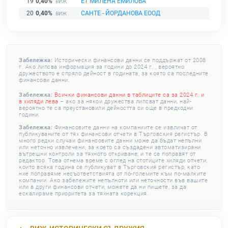
19
0,40%
ЕТ МИЛЕНА ЕМИЛОВА
20
0,40%
САНТЕ - ЙОРДАНОВА ЕООД
Забележка:
Исторически финансови данни се поддържат от 2008
г. Ако липсва информация за години до 2024 г. , вероятно
дружеството е спряло дейност в годината, за която са последните
финансови данни.
Забележка:
Всички финансови данни в таблиците са за 2024 г. и
в хиляди лева
– ако за някои дружества липсват данни, най-
вероятно те са преустановили дейността си още в предходни
години.
Забележка:
Финансовите данни на компаниите се извличат от
публикуваните от тях финансови отчети в Търговския регистър. В
много редки случаи финансовите данни може да бъдат непълни
или неточно извлечени, за което са създадени автоматизирани
вътрешни контроли за тяхното откриване, и те се поправят от
редактор. Това отнема време с оглед на стотиците хиляди отчети,
които всяка година се публикуват в Търговския регистър, като
ние поправяме несъответствията от по-големите към по-малките
компании. Ако забележите непълноти или неточности във вашите
или в други финансови отчети, можете да ни пишете, за да
ескалираме приоритета за тяхната корекция.