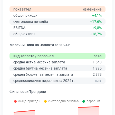
показател
изменение
общо приходи
+4,1%
счетоводна печалба
+17,6%
EBITDA
+9,8%
общо активи
+18,7%
Месечни Нива на Заплати за 2024 г.
вид заплата / персонал
лева
средна нетна месечна заплата
1 548
средна брутна месечна заплата
1 995
среден бюджет за месечна заплата
2 373
средносписъчен персонал за 2024 г.
Финансови Трендове
общо приходи
счетоводна печалба
персонал