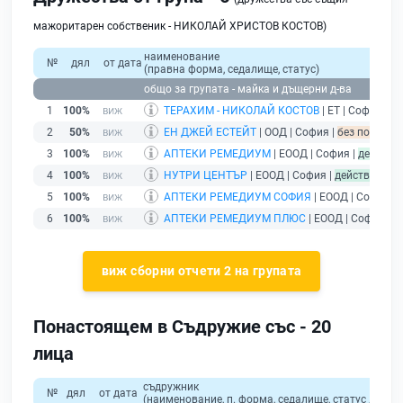
мажоритарен собственик - НИКОЛАЙ ХРИСТОВ КОСТОВ)
наименование
№
дял
от дата
(правна форма, седалище, статус)
общо за групата - майка и дъщерни д-ва
1
100%
ТЕРАХИМ - НИКОЛАЙ КОСТОВ
| ЕТ | София |
бе
2
50%
ЕН ДЖЕЙ ЕСТЕЙТ
| ООД | София |
без подаден 
3
100%
АПТЕКИ РЕМЕДИУМ
| ЕООД | София |
действа
4
100%
НУТРИ ЦЕНТЪР
| ЕООД | София |
действащ
5
100%
АПТЕКИ РЕМЕДИУМ СОФИЯ
| ЕООД | София |
6
100%
АПТЕКИ РЕМЕДИУМ ПЛЮС
| ЕООД | София |
д
виж сборни отчети 2 на групата
Понастоящем в Съдружие със - 20
лица
съдружник
№
дял
от дата
(наименование, п. форма, седалище, статус / физи