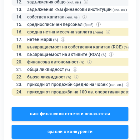
12.
задължения общо
(хил. лв.)
13.
задължения към финансови институции
(хил. лв.)
14.
собствен капитал
(хил. лв.)
15.
средносписъчен персонал
(брой)
16.
средна нетна месечна заплата
(лева)
17.
нетен марж
(%)
18.
възвращаемост на собствения капитал (ROE)
(%)
19.
възвращаемост на активите (ROA)
(%)
20.
финансова автономност
(%)
21.
обща ликвидност
(%)
22.
бърза ликвидност
(%)
23.
приходи от продажби средно на човек
(хил. лв.)
24.
приходи от продажби на 100 лв. оперативни разходи
виж финансови отчети и показатели
сравни с конкуренти