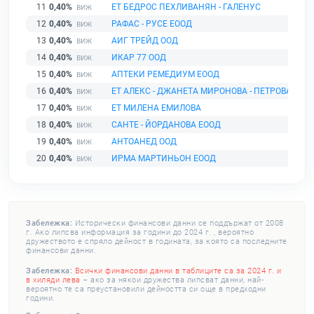
11
0,40%
ЕТ БЕДРОС ПЕХЛИВАНЯН - ГАЛЕНУС
12
0,40%
РАФАС - РУСЕ ЕООД
13
0,40%
АИГ ТРЕЙД ООД
14
0,40%
ИКАР 77 ООД
15
0,40%
АПТЕКИ РЕМЕДИУМ ЕООД
16
0,40%
ЕТ АЛЕКС - ДЖАНЕТА МИРОНОВА - ПЕТРОВА
17
0,40%
ЕТ МИЛЕНА ЕМИЛОВА
18
0,40%
САНТЕ - ЙОРДАНОВА ЕООД
19
0,40%
АНТОАНЕД ООД
20
0,40%
ИРМА МАРТИНЬОН ЕООД
Забележка:
Исторически финансови данни се поддържат от 2008
г. Ако липсва информация за години до 2024 г. , вероятно
дружеството е спряло дейност в годината, за която са последните
финансови данни.
Забележка:
Всички финансови данни в таблиците са за 2024 г. и
в хиляди лева
– ако за някои дружества липсват данни, най-
вероятно те са преустановили дейността си още в предходни
години.