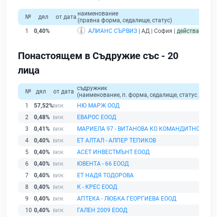
наименование
об
№
дял
от дата
(правна форма, седалище, статус)
прихо
1
0,40%
АЛИАНС СЪРВИЗ
| АД | София |
действащ
Понастоящем в Съдружие със - 20
лица
съдружник
№
дял
от дата
(наименование, п. форма, седалище, статус / физи
1
57,52%
НЮ МАРЖ ООД
2
0,48%
ЕВАРОС ЕООД
3
0,41%
МАРИЕЛА 97 - ВИТАНОВА КО КОМАНДИТНО ДРУ
4
0,40%
ЕТ АЛТАЛ - АЛПЕР ТЕПИКОВ
5
0,40%
АСЕТ ИНВЕСТМЪНТ ЕООД
6
0,40%
ЮВЕНТА - 66 ЕООД
7
0,40%
ЕТ НАДЯ ТОДОРОВА
8
0,40%
К - КРЕС ЕООД
9
0,40%
АПТЕКА - ЛЮБКА ГЕОРГИЕВА ЕООД
10
0,40%
ГАЛЕН 2009 ЕООД