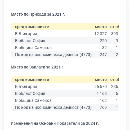
Място по Приходи за 2021 г.
сред компаниите
място
от общо
В България
12 027
393 881
В област София
220
9 666
В община Самоков
32
1 899
По код на икономическа дейност (4773)
247
2 313
Място по Заплати за 2021 г.
сред компаниите
място
от общо
В България
56 670
236 445
В област София
1 163
6 224
В община Самоков
162
1 177
По код на икономическа дейност (4773)
769
1 806
Изменения на Основни Показатели за 2024 г.