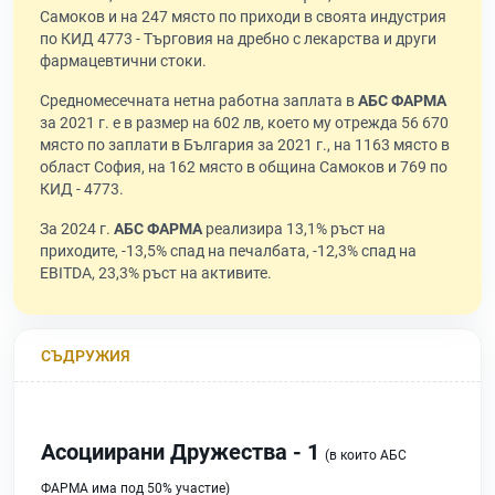
Самоков и на 247 място по приходи в своята индустрия
по КИД 4773 - Търговия на дребно с лекарства и други
фармацевтични стоки.
Средномесечната нетна работна заплата в
АБС ФАРМА
за 2021 г. е в размер на 602 лв, което му отрежда 56 670
място по заплати в България за 2021 г., на 1163 място в
област София, на 162 място в община Самоков и 769 по
КИД - 4773.
За 2024 г.
АБС ФАРМА
реализира 13,1% ръст на
приходите, -13,5% спад на печалбата, -12,3% спад на
EBITDA, 23,3% ръст на активите.
СЪДРУЖИЯ
Асоциирани Дружества - 1
(в които АБС
ФАРМА има под 50% участие)