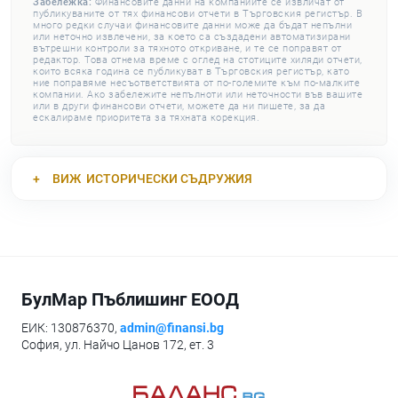
Забележка:
Финансовите данни на компаниите се извличат от
публикуваните от тях финансови отчети в Търговския регистър. В
много редки случаи финансовите данни може да бъдат непълни
или неточно извлечени, за което са създадени автоматизирани
вътрешни контроли за тяхното откриване, и те се поправят от
редактор. Това отнема време с оглед на стотиците хиляди отчети,
които всяка година се публикуват в Търговския регистър, като
ние поправяме несъответствията от по-големите към по-малките
компании. Ако забележите непълноти или неточности във вашите
или в други финансови отчети, можете да ни пишете, за да
ескалираме приоритета за тяхната корекция.
ВИЖ
ИСТОРИЧЕСКИ СЪДРУЖИЯ
БулМар Пъблишинг ЕООД
ЕИК: 130876370,
admin@finansi.bg
София, ул. Найчо Цанов 172, ет. 3