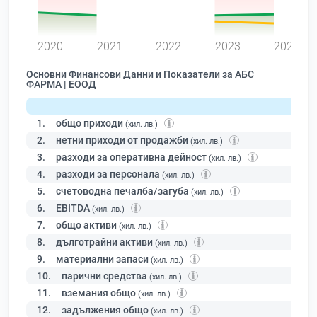
0
2020
2021
2022
2023
2024
Основни Финансови Данни и Показатели за АБС
ФАРМА | ЕООД
1.
общо приходи
(хил. лв.)
2.
нетни приходи от продажби
(хил. лв.)
3.
разходи за оперативна дейност
(хил. лв.)
4.
разходи за персонала
(хил. лв.)
5.
счетоводна печалба/загуба
(хил. лв.)
6.
EBITDA
(хил. лв.)
7.
общо активи
(хил. лв.)
8.
дълготрайни активи
(хил. лв.)
9.
материални запаси
(хил. лв.)
10.
парични средства
(хил. лв.)
11.
вземания общо
(хил. лв.)
12.
задължения общо
(хил. лв.)