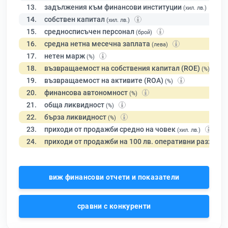
13.
задължения към финансови институции
(хил. лв.)
14.
собствен капитал
(хил. лв.)
15.
средносписъчен персонал
(брой)
16.
средна нетна месечна заплата
(лева)
17.
нетен марж
(%)
18.
възвращаемост на собствения капитал (ROE)
(%)
19.
възвращаемост на активите (ROA)
(%)
20.
финансова автономност
(%)
21.
обща ликвидност
(%)
22.
бърза ликвидност
(%)
23.
приходи от продажби средно на човек
(хил. лв.)
24.
приходи от продажби на 100 лв. оперативни разходи
виж финансови отчети и показатели
сравни с конкуренти