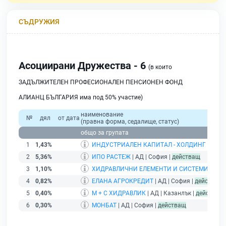
СЪДРУЖИЯ
Асоциирани Дружества - 6
(в които
ЗАДЪЛЖИТЕЛЕН ПРОФЕСИОНАЛЕН ПЕНСИОНЕН ФОНД
АЛИАНЦ БЪЛГАРИЯ има под 50% участие)
наименование
№
дял
от дата
(правна форма, седалище, статус)
общо за групата
1
1,43%
ИНДУСТРИАЛЕН КАПИТАЛ - ХОЛДИНГ
| АД |
2
5,36%
ИПО РАСТЕЖ
| АД | София |
действащ
3
1,10%
ХИДРАВЛИЧНИ ЕЛЕМЕНТИ И СИСТЕМИ /ХЕС
4
0,82%
ЕЛАНА АГРОКРЕДИТ
| АД | София |
действащ
5
0,40%
М + С ХИДРАВЛИК
| АД | Казанлък |
действащ
6
0,30%
МОНБАТ
| АД | София |
действащ