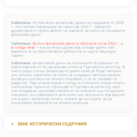
Забележка:
Исторически финансови данни се поддържат от 2008
г. Ако липсва информация за години до 2024 г. , вероятно
дружеството е спряло дейност в годината, за която са последните
финансови данни.
Забележка:
Всички финансови данни в таблиците са за 2024 г. и
в хиляди лева
– ако за някои дружества липсват данни, най-
вероятно те са преустановили дейността си още в предходни
години.
Забележка:
Финансовите данни на компаниите се извличат от
публикуваните от тях финансови отчети в Търговския регистър. В
много редки случаи финансовите данни може да бъдат непълни
или неточно извлечени, за което са създадени автоматизирани
вътрешни контроли за тяхното откриване, и те се поправят от
редактор. Това отнема време с оглед на стотиците хиляди отчети,
които всяка година се публикуват в Търговския регистър, като
ние поправяме несъответствията от по-големите към по-малките
компании. Ако забележите непълноти или неточности във вашите
или в други финансови отчети, можете да ни пишете, за да
ескалираме приоритета за тяхната корекция.
ВИЖ
ИСТОРИЧЕСКИ СЪДРУЖИЯ