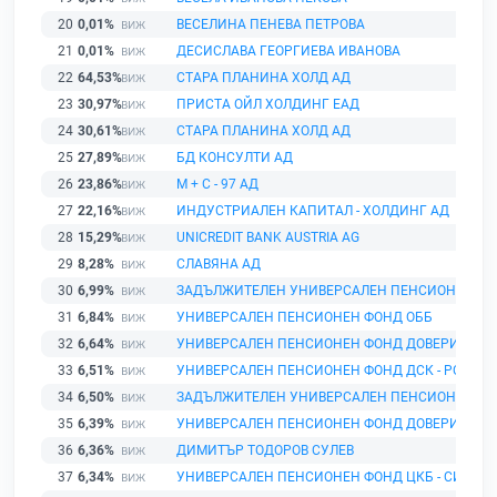
20
0,01%
ВЕСЕЛИНА ПЕНЕВА ПЕТРОВА
21
0,01%
ДЕСИСЛАВА ГЕОРГИЕВА ИВАНОВА
22
64,53%
СТАРА ПЛАНИНА ХОЛД АД
23
30,97%
ПРИСТА ОЙЛ ХОЛДИНГ ЕАД
24
30,61%
СТАРА ПЛАНИНА ХОЛД АД
25
27,89%
БД КОНСУЛТИ АД
26
23,86%
М + С - 97 АД
27
22,16%
ИНДУСТРИАЛЕН КАПИТАЛ - ХОЛДИНГ АД
28
15,29%
UNICREDIT BANK AUSTRIA AG
29
8,28%
СЛАВЯНА АД
30
6,99%
ЗАДЪЛЖИТЕЛЕН УНИВЕРСАЛЕН ПЕНСИОНЕН ФО
31
6,84%
УНИВЕРСАЛЕН ПЕНСИОНЕН ФОНД ОББ
32
6,64%
УНИВЕРСАЛЕН ПЕНСИОНЕН ФОНД ДОВЕРИЕ
33
6,51%
УНИВЕРСАЛЕН ПЕНСИОНЕН ФОНД ДСК - РОДИН
34
6,50%
ЗАДЪЛЖИТЕЛЕН УНИВЕРСАЛЕН ПЕНСИОНЕН ФО
35
6,39%
УНИВЕРСАЛЕН ПЕНСИОНЕН ФОНД ДОВЕРИЕ
36
6,36%
ДИМИТЪР ТОДОРОВ СУЛЕВ
37
6,34%
УНИВЕРСАЛЕН ПЕНСИОНЕН ФОНД ЦКБ - СИЛА