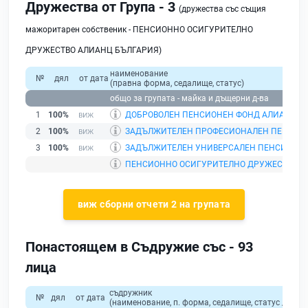
Дружества от Група - 3
(дружества със същия
мажоритарен собственик - ПЕНСИОННО ОСИГУРИТЕЛНО
ДРУЖЕСТВО АЛИАНЦ БЪЛГАРИЯ)
наименование
№
дял
от дата
(правна форма, седалище, статус)
общо за групата - майка и дъщерни д-ва
1
100%
ДОБРОВОЛЕН ПЕНСИОНЕН ФОНД АЛИАНЦ Б
2
100%
ЗАДЪЛЖИТЕЛЕН ПРОФЕСИОНАЛЕН ПЕНСИО
3
100%
ЗАДЪЛЖИТЕЛЕН УНИВЕРСАЛЕН ПЕНСИОНЕН
ПЕНСИОННО ОСИГУРИТЕЛНО ДРУЖЕСТВО А
виж сборни отчети 2 на групата
Понастоящем в Съдружие със - 93
лица
съдружник
№
дял
от дата
(наименование, п. форма, седалище, статус / физи