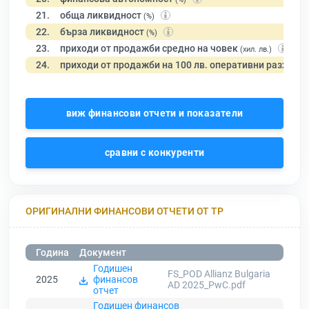
21.
обща ликвидност
(%)
22.
бърза ликвидност
(%)
23.
приходи от продажби средно на човек
(хил. лв.)
24.
приходи от продажби на 100 лв. оперативни разходи
виж финансови отчети и показатели
сравни с конкуренти
ОРИГИНАЛНИ ФИНАНСОВИ ОТЧЕТИ ОТ ТР
Година
Документ
Годишен
FS_POD Allianz Bulgaria
2025
финансов
AD 2025_PwC.pdf
отчет
Годишен финансов