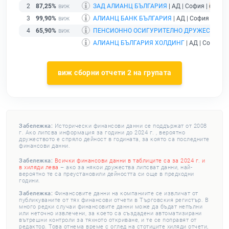
2
87,25%
ЗАД АЛИАНЦ БЪЛГАРИЯ
| АД | София |
без по
3
99,90%
АЛИАНЦ БАНК БЪЛГАРИЯ
| АД | София |
дейс
4
65,90%
ПЕНСИОННО ОСИГУРИТЕЛНО ДРУЖЕСТВО А
АЛИАНЦ БЪЛГАРИЯ ХОЛДИНГ
| АД | София |
виж сборни отчети 2 на групата
Забележка:
Исторически финансови данни се поддържат от 2008
г. Ако липсва информация за години до 2024 г. , вероятно
дружеството е спряло дейност в годината, за която са последните
финансови данни.
Забележка:
Всички финансови данни в таблиците са за 2024 г. и
в хиляди лева
– ако за някои дружества липсват данни, най-
вероятно те са преустановили дейността си още в предходни
години.
Забележка:
Финансовите данни на компаниите се извличат от
публикуваните от тях финансови отчети в Търговския регистър. В
много редки случаи финансовите данни може да бъдат непълни
или неточно извлечени, за което са създадени автоматизирани
вътрешни контроли за тяхното откриване, и те се поправят от
редактор. Това отнема време с оглед на стотиците хиляди отчети,