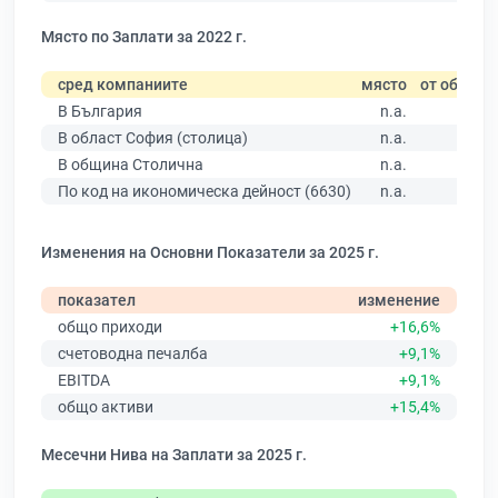
Място по Заплати за 2022 г.
сред компаниите
място
от общо
В България
n.a.
В област София (столица)
n.a.
В община Столична
n.a.
По код на икономическа дейност (6630)
n.a.
Изменения на Основни Показатели за 2025 г.
показател
изменение
общо приходи
+16,6%
счетоводна печалба
+9,1%
EBITDA
+9,1%
общо активи
+15,4%
Месечни Нива на Заплати за 2025 г.