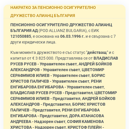
НАКРАТКО ЗА ПЕНСИОННО ОСИГУРИТЕЛНО
ДРУЖЕСТВО АЛИАНЦ БЪЛГАРИЯ
ПЕНСИОННО ОСИГУРИТЕЛНО ДРУЖЕСТВО АЛИАНЦ
БЪЛГАРИЯ АД
(POD ALLIANZ BULGARIA), с ЕИК
121050885
, е основана на
06.03.1996 г.
и е свързана с 7
други юридически лица.
Към момента дружеството е със статус "
действащ
" и с
капитал от € 3 825 000. Представлява се от
ВЛАДИСЛАВ
РУСЕВ РУСЕВ - Управителен съвет
,
АНДРЕЙ БОЙКОВ
АЛЕКСАНДРОВ - Управителен съвет
,
ЦВЕТОМИР
СЕРАФИМОВ ИЛИЕВ - Управителен съвет
,
БОРИС
ХРИСТОВ ПАЛИЧЕВ - Управителен съвет
,
РЕНИ
ЕНГИБАРОВА ЕНГИБАРОВА - Управителен съвет
,
ВЛАДИСЛАВ РУСЕВ РУСЕВ - Представител
,
ЦВЕТОМИР
СЕРАФИМОВ ИЛИЕВ - Представител
,
АНДРЕЙ БОЙКОВ
АЛЕКСАНДРОВ - Представител
,
БОРИС ХРИСТОВ
ПАЛИЧЕВ - Представител
,
РЕНИ ЕНГИБАРОВА
ЕНГИБАРОВА - Представител
,
ДОРА АТАНАСОВА
АНДРЕЕВА - Надзорен съвет
,
СОФИЯ КАМЕНОВА
ХРИСТОВА - Надзорен съвет
,
КРИСТОФ ПЛЕЙН -