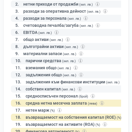
2.
нетни приходи от продажби
(хил. лв.)
3.
разходи за оперативна дейност
(хил. лв.)
4.
разходи за персонала
(хил. лв.)
5.
счетоводна печалба/загуба
(хил. лв.)
6.
EBITDA
(хил. лв.)
7.
общо активи
(хил. лв.)
8.
дълготрайни активи
(хил. лв.)
9.
материални запаси
(хил. лв.)
10.
парични средства
(хил. лв.)
11.
вземания общо
(хил. лв.)
12.
задължения общо
(хил. лв.)
13.
задължения към финансови институции
(хил. лв.)
14.
собствен капитал
(хил. лв.)
15.
средносписъчен персонал
(брой)
16.
средна нетна месечна заплата
(лева)
17.
нетен марж
(%)
18.
възвращаемост на собствения капитал (ROE)
(%)
19.
възвращаемост на активите (ROA)
(%)
20.
финансова автономност
(%)