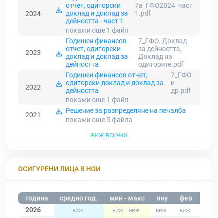
отчет, одиторски
7а_ГФО2024_част
доклад и доклад за
1.pdf
2024
дейността - част 1
покажи още 1
файл
Годишен финансов
7_ГФО, Доклад
отчет, одиторски
за дейността,
2023
доклад и доклад за
Доклад на
дейността
одиторите.pdf
Годишен финансов отчет,
7_ГФО
одиторски доклад и доклад за
и
2022
дейността
др.pdf
покажи още 1
файл
Решение за разпределяне на печалба
2021
покажи още 5
файла
виж всички
ОСИГУРЕНИ ЛИЦА В НОИ
година
средно год.
мин - макс
яну
фев
мар
2026
-